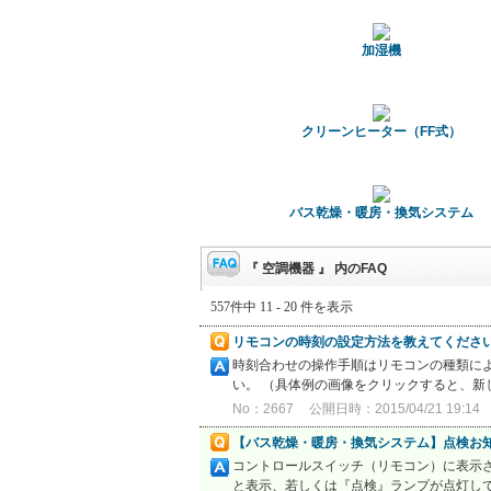
加湿機
クリーンヒーター（FF式）
バス乾燥・暖房・換気システム
『 空調機器 』 内のFAQ
557件中 11 - 20 件を表示
リモコンの時刻の設定方法を教えてくださ
時刻合わせの操作手順はリモコンの種類に
い。 （具体例の画像をクリックすると、新
No：2667
公開日時：2015/04/21 19:14
【バス乾燥・暖房・換気システム】点検お
コントロールスイッチ（リモコン）に表示さ
と表示、若しくは『点検』ランプが点灯して