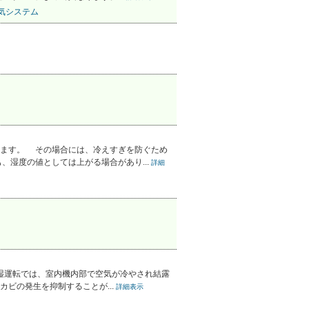
気システム
ます。 その場合には、冷えすぎを防ぐため
湿度の値としては上がる場合があり...
詳細
湿運転では、室内機内部で空気が冷やされ結露
ビの発生を抑制することが...
詳細表示