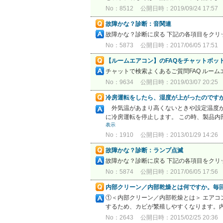
No：8512
公開日時：2019/09/24 17:57
故障かな？診断：音関連
故障かな？診断に戻る 下記の各項目をク
No：5873
公開日時：2017/06/05 17:51
【ルームエアコン】のFAQをチャットボッ
チャットで検索よくあるご質問FAQ ルーム
No：9634
公開日時：2019/03/07 20:25
冷房運転をしたら、湿度が上がったのです
外気温があまり高くないときや設定温度が
に冷房運転を停止します。 この時、製品内
表示
No：1910
公開日時：2013/01/29 14:26
故障かな？診断：ランプ点滅
故障かな？診断に戻る 下記の各項目をク
No：5874
公開日時：2017/06/05 17:56
内部クリーン／内部乾燥とは何ですか。毎
①＜内部クリーン／内部乾燥とは＞ エアコ
するため、カビが繁殖しやすくなります。内
No：2643
公開日時：2015/02/25 20:36