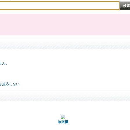
せん。
が反応しない
除湿機