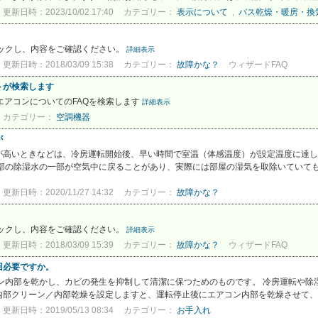
更新日時：2023/10/02 17:40
カテゴリー：
表示について
,
バス乾燥・暖房・換
リックし、内容をご確認ください。
詳細表示
更新日時：2018/03/09 15:38
カテゴリー：
故障かな？
ウィザードFAQ
トが検索します
エアコンについてのFAQを検索します
詳細表示
カテゴリー：
空調機器
が
高いときなどは、冷房運転開始後、早い時間で室温（体感温度）が設定温度に達し
部の除湿水の一部が空気中に戻ることがあり、実際には部屋の湿気を取除いていても、
更新日時：2020/11/27 14:32
カテゴリー：
故障かな？
リックし、内容をご確認ください。
詳細表示
更新日時：2018/03/09 15:39
カテゴリー：
故障かな？
ウィザードFAQ
回必要ですか。
ン内部を乾かし、カビの発生を抑制して清潔に保つためのものです。 冷房運転や除
部クリーン／内部乾燥を設定しますと、運転停止後にエアコン内部を乾燥させて、カ
更新日時：2019/05/13 08:34
カテゴリー：
お手入れ