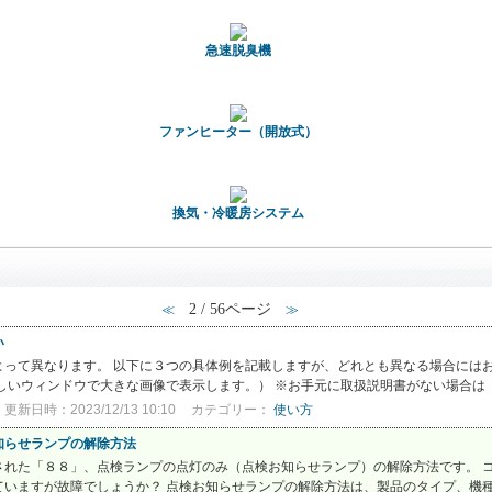
急速脱臭機
ファンヒーター（開放式）
換気・冷暖房システム
2 / 56ページ
≪
≫
い
よって異なります。 以下に３つの具体例を記載しますが、どれとも異なる場合には
しいウィンドウで大きな画像で表示します。） ※お手元に取扱説明書がない場合は「
更新日時：2023/12/13 10:10
カテゴリー：
使い方
知らせランプの解除方法
れた「８８」、点検ランプの点灯のみ（点検お知らせランプ）の解除方法です。 コ
いますが故障でしょうか？ 点検お知らせランプの解除方法は、製品のタイプ、機種シ