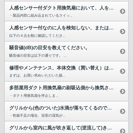
人感センサー付ダクト用換気扇において、人を検知しない、また...
・製品内部に組み込まれているスイッ...
人感センサー付なのに人を検知しない、または検知感度が鈍く、...
以下の４点を順に確認してくださ...
騒音値(dB)の目安を教えてください。
騒音値の目安は以下の通りです。 ...
修理やメンテナンス、本体交換（買い替え）は、どこに依頼すれ...
まずは、お買い求めいただいた販...
多部屋用ダクト用換気扇の副吸込側から換気されないですが、異...
・ダクト用換気扇を停止しま...
グリルから(色のついた)水滴が落ちてくるのですが、異常でし...
・乾燥不足の場合、浴室の湿気が...
グリルから室内に風が吹き返して(逆流して)きますが、何が原...