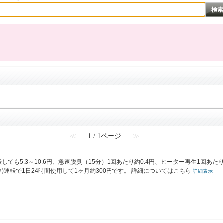
≪
1 / 1ページ
≫
転しても5.3～10.6円、急速脱臭（15分）1回あたり約0.4円、ヒーター再生1回あた
(中)運転で1日24時間使用して1ヶ月約300円です。 詳細についてはこちら
詳細表示