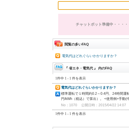
チャットボット準備中・・・・
閲覧の多いFAQ
電気代はどれぐらいかかりますか？
『 省エネ・電気代 』 内のFAQ
1件中 1 - 1 件を表示
電気代はどれぐらいかかりますか？
標準運転で１時間約0.2～0.4円、24時間運
円/kWh（税込）で算出）。 <使用例>手動
No：1070
公開日時：2015/04/22 14:07
1件中 1 - 1 件を表示