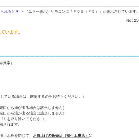
なられるとき
>
（エラー表示）リモコンに「Ｐ０５（Ｐ５）」が表示されています
No : 2
れています。
弁異常）
している場合は、解凍するのをお待ちください。）
蛇口から湯が出る場合は該当しません）
蛇口から湯が出る場合は該当しません）
ゴミを取り除いてください。
除されます。
用止水栓を閉じて、
お買上げの販売店（据付工事店）
に