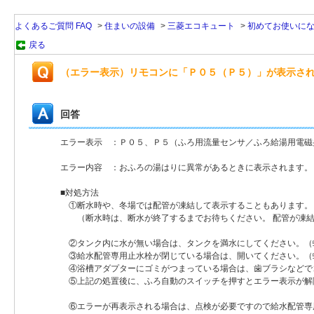
よくあるご質問 FAQ
>
住まいの設備
>
三菱エコキュート
>
初めてお使いに
戻る
（エラー表示）リモコンに「Ｐ０５（Ｐ５）」が表示さ
回答
エラー表示 ：Ｐ０５、Ｐ５（ふろ用流量センサ／ふろ給湯用電磁
エラー内容 ：おふろの湯はりに異常があるときに表示されます。
■対処方法
①断水時や、冬場では配管が凍結して表示することもあります。
（断水時は、断水が終了するまでお待ちください。 配管が凍結
②タンク内に水が無い場合は、タンクを満水にしてください。（
③給水配管専用止水栓が閉じている場合は、開いてください。（
④浴槽アダプターにゴミがつまっている場合は、歯ブラシなどで
⑤上記の処置後に、ふろ自動のスイッチを押すとエラー表示が解
⑥エラーが再表示される場合は、点検が必要ですので給水配管専