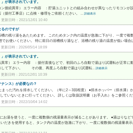
）」が表示されています。
ン接続異常） エラー内容 ：貯湯ユニットとの組み合わせが異なったリモコンが設
据付工事店）に点検・修理をご依頼ください。 ...
詳細表示
更新日時：2021/12/01 10:40
なるのですが
浴槽の残り湯をあたためます。 このためタンク内の温度が急激に下がり、一度で複
態でお使いください。 特に前日の浴槽残り湯など、浴槽の残り湯の温度が低い場合は
更新日時：2026/05/14 18:09
）」が表示されています。
異常） エラー内容 ：据付直後などで、初回のふろ自動で湯はり試運転が正常に動
水して下さい。 その後、再度ふろ自動で湯はり試運転...
詳細表示
更新日時：2021/12/01 10:39
テナンス）が必要なの？
たまった汚れを排水してください。（年に2～3回程度） ●排水ホッパー（排水溝）
げをしていないときに行ってください。 詳しくは取扱説明書（お手入れ）をご参照く
更新日時：2022/10/04 14:02
にお湯を使うと、一度に複数個の残湯量表示が減ることがあります。 ●湯はりなど
追いだきを使用すると、タンク内の温度が急激に下がり、一度に複数個の残湯量表示が