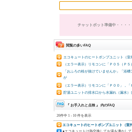
チャットボット準備中・・・・
閲覧の多いFAQ
エコキュートのヒートポンプユニット（室
（エラー表示）リモコンに「Ｐ０５（Ｐ５
「おふろの栓が抜けていませんか」「浴槽
が
（エラー表示）リモコンに「Ｐ００」，「
貯湯ユニットの排水口から水漏れ（漏水）
『 お手入れと点検 』 内のFAQ
20件中 1 - 10 件を表示
エコキュートのヒートポンプユニット（室
●エコキュートは熱交換してお湯を沸かして