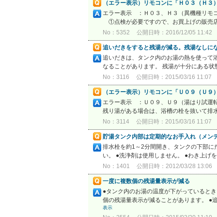
（エラー表示）リモコンに「Ｈ０３（Ｈ３
エラー表示 ：Ｈ０３、Ｈ３（異機種リモコ
①点検が必要ですので、お買上げの販売店（
No：5352
公開日時：2016/12/05 11:42
追いだきをすると残湯が減る。残湯なしに
追いだきは、タンク内のお湯の熱を使って
なることがあります。 残湯が十分にある状
No：3116
公開日時：2015/03/16 11:07
（エラー表示）リモコンに「Ｕ０９（Ｕ９
エラー表示 ：Ｕ０９、Ｕ９（湯はり試運転
残り湯がある場合は、浴槽の栓を抜いて排
No：3114
公開日時：2015/03/16 11:07
貯湯タンク内部は定期的なお手入れ（メン
排水栓を約1～2分間開き、タンクの下部に
い。 ●洗浄剤は使用しません。 ●わき上
No：1401
公開日時：2012/03/28 13:06
一度に複数個の残湯量表示が減る
●タンク内のお湯の温度が下がっているとき
個の残湯量表示が減ることがあります。 ●
表示