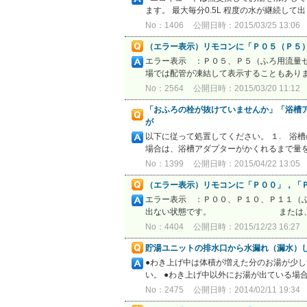
ます。 最大毎分0.5L 程度の水が継続し
No：1406
公開日時：2015/03/25 13:06
（エラー表示）リモコンに「Ｐ０５（Ｐ５
エラー表示 ：Ｐ０５、Ｐ５（ふろ用流量セ
場では配管が凍結して表示することもありま
No：2564
公開日時：2015/03/20 11:12
「おふろの栓が抜けていませんか」「浴槽ア
が
以下に従って処置してください。 １. 浴
場合は、浴槽アダプターがかくれるまで量を増
No：1399
公開日時：2015/04/22 13:05
（エラー表示）リモコンに「Ｐ００」，「
エラー表示 ：Ｐ００、Ｐ１０、Ｐ１１（
出ない状態です。 または、給水
No：4404
公開日時：2015/12/23 16:27
貯湯ユニットの排水口から水漏れ（漏水）
●わき上げ中は体積が増えた分のお湯が少し
い。 ●わき上げ中以外にお湯が出ている場
No：2475
公開日時：2014/02/11 19:34