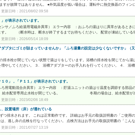
て出ますが故障ではありません。 ●外気温度が低い場合は、運転中に熱交換器のフィンに
更新日時：2021/08/02 09:58
）」が表示されています。
ンサ／ふろ給湯用電磁弁異常） エラー内容 ：おふろの湯はりに異常があるときに
す。 （断水時は、断水が終了するまでお待ちください。 配管が凍結している場合
更新日時：2026/05/14 18:09
ダプタにゴミが詰まっていませんか」「ふろ湯量の設定は少なくないですか」（又は
槽の排水栓が閉じていない状態で湯はりをしています。浴槽の排水栓を閉じてから湯は
やしてください。 ３. 浴槽アダプターのお手入れを行ってください。 ４. 浴槽ア
Ｐ１０」，「Ｐ１１」が表示されています。
ふろ用電動混合弁異常） エラー内容 ：貯湯ユニットの湯はり温度を調節する部品
配管専用止水栓が閉じている。 冬期の場合は、給水配管が凍結して
更新日時：2023/02/06 18:49
し、設置場所（床）が濡れている
ずつ排水されます。 これは正常動作です。 詳細はお手元の取扱説明書の「ご使用
合は、逃し弁の点検を行なってください。 点検方法はお手元の取扱説明書の「こんなと
更新日時：2021/07/27 13:19