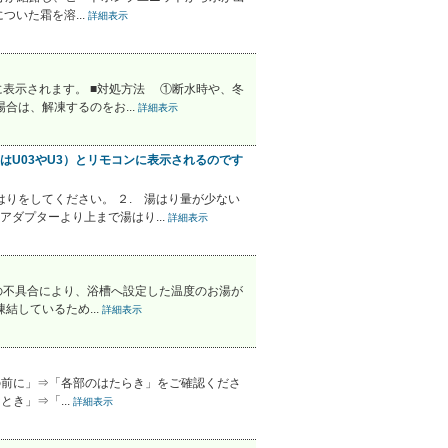
ついた霜を溶...
詳細表示
表示されます。 ■対処方法 ①断水時や、冬
は、解凍するのをお...
詳細表示
U03やU3）とリモコンに表示されるのです
りをしてください。 ２. 湯はり量が少ない
ダプターより上まで湯はり...
詳細表示
の不具合により、浴槽へ設定した温度のお湯が
いるため...
詳細表示
の前に」⇒「各部のはたらき」をご確認くださ
き」⇒「...
詳細表示