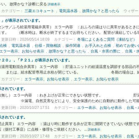
さい。 故障かな？診断に戻る
詳細表示
カテゴリー：
三菱エコキュート
,
電気温水器
,
故障かな？と思ったら
ウィザー
）」が表示されています。
ンサ／ふろ給湯用電磁弁異常） エラー内容 ：おふろの湯はりに異常があるときに
す。 （断水時は、断水が終了するまでお待ちください。 配管が凍結している場合
更新日時：2026/05/14 18:09
カテゴリー：
冬場によくあるご質問（凍結など）
点検
,
電気温水器
,
仕様・買物相談
,
操作関連
,
お手入れと点検
,
初めてお使い
エラー表示、お知らせ表示
,
故障かな？と思ったら
,
台風・水害の際に
,
台風・
Ｐ２０」，「Ｐ２１」が表示されています。
給湯用電動混合弁異常） エラー内容 ：貯湯ユニットの給湯温度を調節する部品の
たは、給水配管専用止水栓が閉じている。 冬期の場合は、給水配
カテゴリー：
エラー表示、お知らせ表示
,
エラー表示、お知らせ表示
示されています。
供給無し） エラー内容 ：わき上げが正常にできない状態です。 貯湯ユ
※漏電、自然災害などにより、安全保護のために自動的に動作した可能性が
更新日時：2020/10/27 17:51
カテゴリー：
エラー表示、お知らせ表示
,
台風・
示されています。
止異常） エラー内容 ：湯はり時に動作する弁が正常に開閉できていない状態です
（据付工事店）に点検・修理をご依頼ください。 ...
詳細表示
更新日時：2020/10/27 17:48
カテゴリー：
エラー表示、お知らせ表示
,
台風・