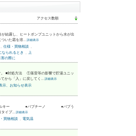
分が結露し、ヒートポンプユニットから水が出
ついた霜を溶...
詳細表示
,
仕様・買物相談
,
になられるとき
,
上
水害の際に
。 ■対処方法 ①落雷等の影響で貯湯ユニッ
から「入」に戻してく...
詳細表示
表示、お知らせ表示
バブミルキー ●バブチーノ ●バブう
イプ...
詳細表示
・買物相談
,
電気温