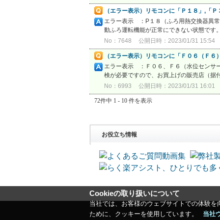
（エラー表示）リモコンに「Ｐ１８」,「Ｐ
エラー表示 ：P１８（ふろ用熱交換
動ふろ運転機能が正常にできない状態です。 
No：7648
公開日時：2023/01/31 15:54
（エラー表示）リモコンに「Ｆ０６（Ｆ６
エラー表示 ：Ｆ０６、Ｆ６（水位センサー
検が必要ですので、お買上げの販売店（据付工
No：6993
公開日時：2023/01/31 16:01
72件中 1 - 10 件を表示
お役立ち情報
Cookieの取り扱いについて
当社では、お客様のウェブサイトでの体験を
ために、クッキーを使用しています。
当社