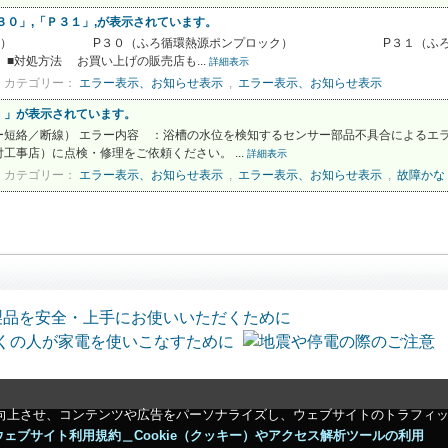
３０」,「Ｐ３１」,が表示されています。
器異常） P３０（ふろ循環熱源ポンプロック） P３１（ふろ循環熱
■対処方法 お買い上げの販売店も...
詳細表示
カテゴリー：
エラー表示、お知らせ表示
,
エラー表示、お知らせ表示
）」が表示されています。
短絡／断線） エラー内容 ：浴槽の水位を検知するセンサー部品不具合によるエラ
事店）に点検・修理をご依頼ください。 ...
詳細表示
カテゴリー：
エラー表示、お知らせ表示
,
エラー表示、お知らせ表示
,
故障かな
向上させ、コンテンツや広告をパーソナライズし、ウェブサイトのトラフィ
ウェブサイト利用規約＿Cookie（クッキー）やアクセス解析ツールの利用