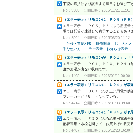
下記の選択肢より該当する項目をお選び下
No：5308
公開日時：2016/11/21 11:01
（エラー表示）リモコンに「Ｐ０５（Ｐ５
エラー表示 ：Ｐ０５、Ｐ５（ふろ用流量セ
場では配管が凍結して表示することもありま
No：2564
公開日時：2015/03/20 11:12
,
仕様・買物相談
,
操作関連
,
お手入れと
手な使い方
,
エラー表示、お知らせ表示
,
（エラー表示）リモコンが「Ｐ０１」，「
エラー表示 ：Ｐ０１、Ｐ２０、Ｐ２１（
度のお湯が出ない状態です。 ま
No：4405
公開日時：2023/01/11 00:00
（エラー表示）リモコンに「Ｕ０１」が表
エラー表示 ：Ｕ０１（わき上げ用電力
ブレーカーが「切」となっている。 
No：4414
公開日時：2016/01/03 09:40
（エラー表示）リモコンに「Ｐ３５」が表
エラー表示 ：Ｐ３５（ふろ給湯用電磁弁閉
配管専用止水栓を閉じて、お買上げの販売店
No：4407
公開日時：2015/12/23 16:30