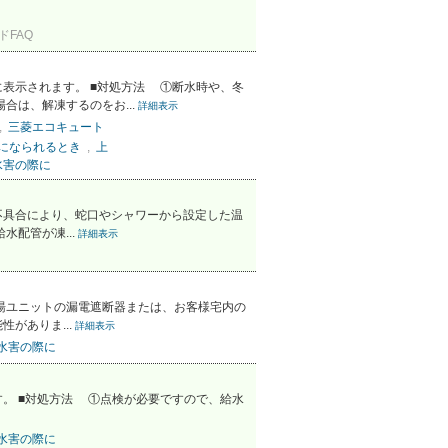
ドFAQ
表示されます。 ■対処方法 ①断水時や、冬
は、解凍するのをお...
詳細表示
,
三菱エコキュート
になられるとき
,
上
水害の際に
不具合により、蛇口やシャワーから設定した温
管が凍...
詳細表示
ニットの漏電遮断器または、お客様宅内の
ありま...
詳細表示
水害の際に
。 ■対処方法 ①点検が必要ですので、給水
水害の際に