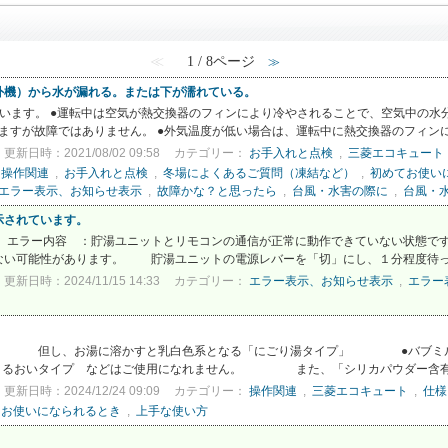
≪
1 / 8ページ
≫
外機）から水が漏れる。または下が濡れている。
います。 ●運転中は空気が熱交換器のフィンにより冷やされることで、空気中の水
て出ますが故障ではありません。 ●外気温度が低い場合は、運転中に熱交換器のフィンに
更新日時：2021/08/02 09:58
カテゴリー：
お手入れと点検
,
三菱エコキュート
,
操作関連
,
お手入れと点検
,
冬場によくあるご質問（凍結など）
,
初めてお使い
エラー表示、お知らせ表示
,
故障かな？と思ったら
,
台風・水害の際に
,
台風・
示されています。
 エラー内容 ：貯湯ユニットとリモコンの通信が正常に動作できていない状態です
ない可能性があります。 貯湯ユニットの電源レバーを「切」にし、１分程度待って
更新日時：2024/11/15 14:33
カテゴリー：
エラー表示、お知らせ表示
,
エラー
ます。 但し、お湯に溶かすと乳白色系となる「にごり湯タイプ」 ●
素肌うるおいタイプ などはご使用になれません。 また、「シリカパウダー含有タ
更新日時：2024/12/24 09:09
カテゴリー：
操作関連
,
三菱エコキュート
,
仕様
てお使いになられるとき
,
上手な使い方