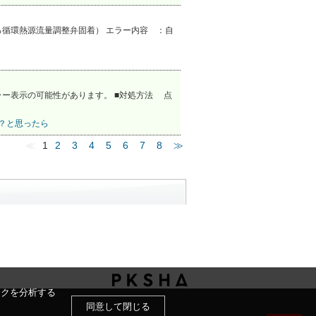
源流量調整弁固着） エラー内容 ：自
ー表示の可能性があります。 ■対処方法 点
？と思ったら
≪
1
2
3
4
5
6
7
8
≫
ックを分析する
同意して閉じる