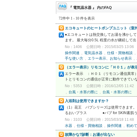
『 電気温水器 』 内のFAQ
72件中 1 - 10 件を表示
エコキュートのヒートポンプユニット（室
●エコキュートは熱交換してお湯を沸かして
ます。 最大毎分0.5L 程度の水が継続し
No：1406
公開日時：2015/03/25 13:06
操作関連
,
電気温水器
,
仕様・買物相談
手な使い方
,
エラー表示、お知らせ表示
,
（エラー表示）リモコンに「Ｈ０１」が表
エラー表示 ：Ｈ０１（リモコン通信異常）
トとリモコンの通信が正常に動作できてい
No：5353
公開日時：2016/12/05 11:42
,
台風・水害の際に
,
台風・水害の際に
入浴剤は使用できますか？
（1）花王 バブシリーズは使用でき
るおいプラス ●バブ for SKIN
No：3103
公開日時：2015/03/18 11:48
水器
,
仕様・買物相談
,
操作関連
,
初め
故障かな?診断：お湯が出ない