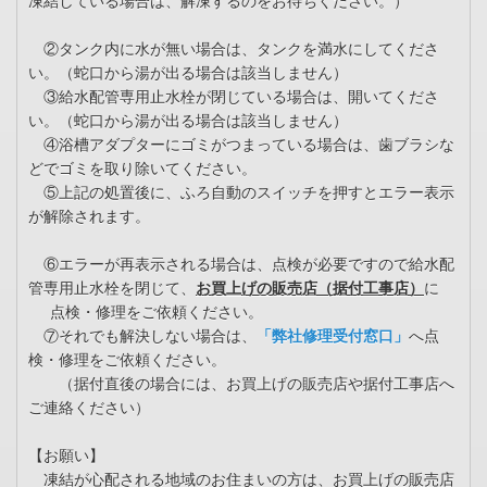
凍結している場合は、解凍するのをお待ちください。）
②タンク内に水が無い場合は、タンクを満水にしてくださ
い。（蛇口から湯が出る場合は該当しません）
③給水配管専用止水栓が閉じている場合は、開いてくださ
い。（蛇口から湯が出る場合は該当しません）
④浴槽アダプターにゴミがつまっている場合は、歯ブラシな
どでゴミを取り除いてください。
⑤上記の処置後に、ふろ自動のスイッチを押すとエラー表示
が解除されます。
⑥エラーが再表示される場合は、点検が必要ですので給水配
管専用止水栓を閉じて、
お買上げの販売店（据付工事店）
に
点検・修理をご依頼ください。
⑦それでも解決しない場合は、
「弊社修理受付窓口」
へ点
検・修理をご依頼ください。
（据付直後の場合には、お買上げの販売店や据付工事店へ
ご連絡ください）
【お願い】
凍結が心配される地域のお住まいの方は、お買上げの販売店