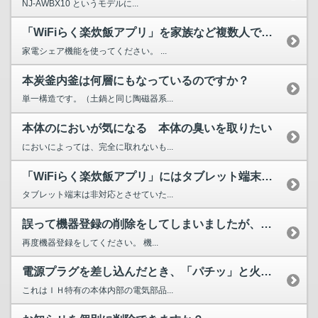
NJ-AWBX10 というモデルに...
「WiFiらく楽炊飯アプリ」を家族など複数人で利用する場合...
家電シェア機能を使ってください。 ...
本炭釜内釜は何層にもなっているのですか？
単一構造です。（土鍋と同じ陶磁器系...
本体のにおいが気になる 本体の臭いを取りたい
においによっては、完全に取れないも...
「WiFiらく楽炊飯アプリ」にはタブレット端末は対応してい...
タブレット端末は非対応とさせていた...
誤って機器登録の削除をしてしまいましたが、復旧させるにはど...
再度機器登録をしてください。 機...
電源プラグを差し込んだとき、「パチッ」と火花がでる。
これはＩＨ特有の本体内部の電気部品...