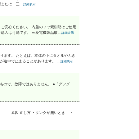
たは、三...
詳細表示
ご安心ください。 内釜のフッ素樹脂はご使用
入は可能です。 三菱電機製品取...
詳細表示
ります。 たとえば、本体の下にタオルやふき
中で止まることがあります。 ...
詳細表示
るもので、故障ではありません。 ●「グツグ
。 原因 直し方 ・タンクが無いとき ・