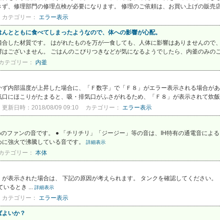
ず、修理部門の修理点検が必要になります。 修理のご依頼は、お買い上げの販売店ま
カテゴリー：
エラー表示
はんとともに食べてしまったようなので、体への影響が心配。
合した材質です。 はがれたものを万が一食しても、人体に影響はありませんので、
はございません。 ごはんのこびりつきなどが気になるようでしたら、内釜のみのご購
カテゴリー：
内釜
かず内部温度が上昇した場合に、「Ｆ数字」で「Ｆ８」がエラー表示される場合があ
口にほこりがたまると、吸・排気口がふさがれるため、「Ｆ８」が表示されて炊飯が途
更新日時：2018/08/09 09:10
カテゴリー：
エラー表示
のファンの音です。 ● 「チリチリ」「ジージー」等の音は、IH特有の通電音によ
めに強火で沸騰している音です。
詳細表示
カテゴリー：
本体
」が表示された場合は、 下記の原因が考えられます。 タンクを確認してください
るとき ...
詳細表示
カテゴリー：
エラー表示
ばよいか？