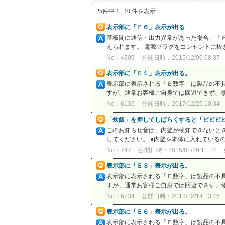
25件中 1 - 10 件を表示
表示部に「Ｆ６」表示が出る
基板間に通信・出力異常があった場合、「
えられます。 電源プラグをコンセントに抜
No：4309
公開日時：2015/12/09 08:37
表示部に「Ｅ１」表示が出る。
表示部に表示される「Ｅ数字」は製品の不具
すが、通常お客様ご自身では回避できず、修
No：6135
公開日時：2017/12/25 10:34
「炊飯」を押してしばらくすると「ピピピ
このお知らせ音は、内釜が検知できないとき
してください。 ●内釜を本体に入れているの
No：747
公開日時：2015/01/29 11:14
表示部に「Ｅ３」表示が出る。
表示部に表示される「Ｅ数字」は製品の不具
すが、通常お客様ご自身では回避できず、修
No：6734
公開日時：2018/12/14 13:46
表示部に「Ｅ６」表示が出る。
表示部に表示される「Ｅ数字」は製品の不具