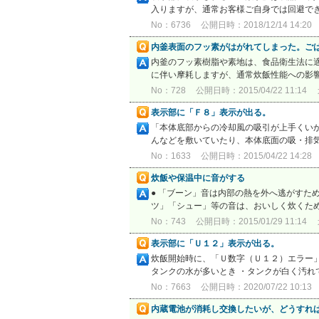
入りますが、通常お客様ご自身では回避でき
No：6736
公開日時：2018/12/14 14:20
内釜表面のフッ素がはがれてしまった。ご
内釜のフッ素樹脂や素地は、食品衛生法に適
に伴い摩耗しますが、通常炊飯性能への影響
No：728
公開日時：2015/04/22 11:14
表示部に「Ｆ８」表示が出る。
「本体底部からの冷却風の吸引が上手くい
んなどを敷いていたり、本体底面の吸・排気
No：1633
公開日時：2015/04/22 14:28
炊飯や保温中に音がする
● 「ブーン」音は内部の熱を外へ逃がすため
ツ」「シュー」等の音は、おいしく炊くた
No：743
公開日時：2015/01/29 11:14
表示部に「Ｕ１２」表示が出る。
炊飯開始時に、「Ｕ数字（Ｕ１２）エラー
タンクの水が多いとき ・タンクが白く汚れてい
No：7663
公開日時：2020/07/22 10:13
内蔵電池が消耗し交換したいが、どうすれ