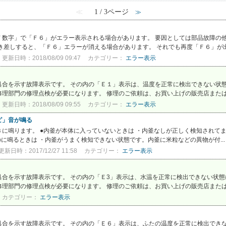
≪
1 / 3ページ
≫
Ｆ数字」で「Ｆ６」がエラー表示される場合があります。 要因としては部品故障の
き差しすると、「Ｆ６」エラーが消える場合があります。 それでも再度「Ｆ６」が出
更新日時：2018/08/09 09:47
カテゴリー：
エラー表示
合を示す故障表示です。 その内の「Ｅ１」表示は、温度を正常に検出できない状態
理部門の修理点検が必要になります。 修理のご依頼は、お買い上げの販売店または、
更新日時：2018/08/09 09:55
カテゴリー：
エラー表示
ピ」音が鳴る
に鳴ります。 ●内釜が本体に入っていないときは ・内釜なしが正しく検知されて
に鳴るときは ・内釜がうまく検知できない状態です。内釜に米粒などの異物が付..
更新日時：2017/12/27 11:58
カテゴリー：
エラー表示
合を示す故障表示です。 その内の「Ｅ3」表示は、水温を正常に検出できない状態
理部門の修理点検が必要になります。 修理のご依頼は、お買い上げの販売店または、
カテゴリー：
エラー表示
合を示す故障表示です。 その内の「Ｅ６」表示は、ふたの温度を正常に検出できな