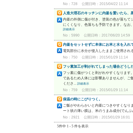
No：728
公開日時：2015/04/22 11:14
人造大理石のキッチンに内釜を置いたら、
内釜の外側に傷が付き、塗装の色が落ちて
にくくなり、色落ちも予防できます。なお、
詳細表示
No：5990
公開日時：2017/06/20 14:59
内釜をセットせずに本体にお米と水を入れ
電気部分に水分が侵入したままご使用される
No：750
公開日時：2015/01/29 11:14
フッ素加工が剥がれてしまった場合どうし
フッ素に傷がつくと剥がれやすくなります
であるため人体には影響ありませんが、ご
くださ...
詳細表示
No：759
公開日時：2015/01/29 11:14
保温の時にこびりつく。
ご飯がやわらかいと内釜につきやすくなりま
ート状の薄い膜は、米のうまみ成分(でん
No：2921
公開日時：2015/01/29 16:01
5件中 1 - 5 件を表示