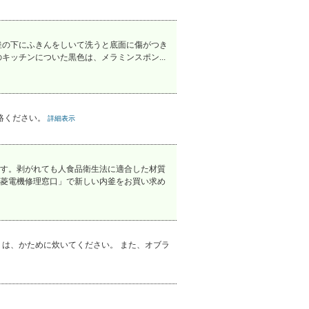
釜の下にふきんをしいて洗うと底面に傷がつき
ッチンについた黒色は、メラミンスポン...
絡ください。
詳細表示
す。剥がれても人食品衛生法に適合した材質
菱電機修理窓口」で新しい内釜をお買い求め
は、かために炊いてください。 また、オブラ