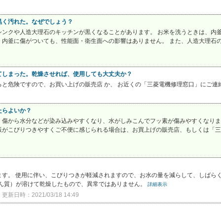
黒く汚れた。なぜでしょう？
シンクや人造大理石のキッチンが黒くなることがあります。 お米を洗うときは、内
内釜に傷がついても、性能面・衛生面への影響はありません。 また、人造大理石のキ
てしまった。乾燥させれば、使用しても大丈夫か？
と危険ですので、お買い上げの販売店 か、 お近くの「三菱電機修理窓口」にご連
たらよいか？
。傷から水分などが染み込みやすくなり、水がしみこんでフッ素が傷みやすくなりま
飯がこびりつきやすくご不便に感じられる場合は、お買上げの販売店、もしくは「三
す。 使用に伴い、こびりつきが軽減されますので、お水の量を減らして、しばらく
ぷん質）が溶けて乾燥したもので、異常ではありません。
詳細表示
更新日時：2021/03/18 14:49