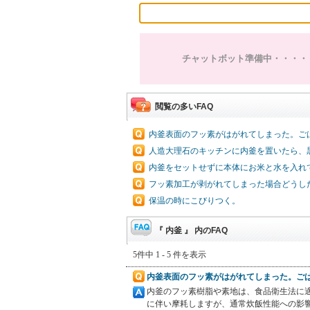
チャットボット準備中・・・・
閲覧の多いFAQ
内釜表面のフッ素がはがれてしまった。ご
人造大理石のキッチンに内釜を置いたら、
内釜をセットせずに本体にお米と水を入れ
フッ素加工が剥がれてしまった場合どうし
保温の時にこびりつく。
『 内釜 』 内のFAQ
5件中 1 - 5 件を表示
内釜表面のフッ素がはがれてしまった。ご
内釜のフッ素樹脂や素地は、食品衛生法に適
に伴い摩耗しますが、通常炊飯性能への影響