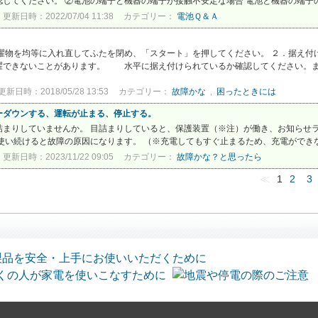
してください。 ②電池の端子と機器の端子が接触不安定な場合 電池と機器の端子の
更新日時：2022/07/04 11:38
カテゴリー：
電池Ｑ＆Ａ
物を均等に入れ直してふたを閉め、「スタート」を押してください。 ２．据え
濯できないことがあります。 水平に据え付けられているか確認してください。また
更新日時：2018/05/28 13:53
カテゴリー：
故障かな
,
困ったときには
ーダウンする、運転が止まる、停止する。
詰まりしていませんか。 目詰まりしていると、保護装置（※注）が働き、お知らせ
使い続けると故障の原因になります。 （※充電してもすぐ止まるため、充電ができな
更新日時：2023/11/22 09:05
カテゴリー：
故障かな？と思ったら
≪
1
2
3