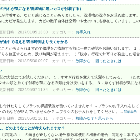
槽の汚れが気になる/洗濯物に黒いカスが付着する）
スが付着する。などと感じることがありましたら、洗濯槽の洗浄をお奨め致します。
にカビが発生します。カビの胞子自体は空気中や土の中にも存在しています。このた
更新日時：2017/01/05 13:30
カテゴリー：
お手入れ
間が途中で増える/表示時間より長くかかる
なことが考えられますので修理をご依頼する前に一度ご確認をお願い致します。 １
りを修正するため、残り時間が増えます。（『脱水』行程で片寄りが発生した場合は
更新日時：2018/05/30 09:07
カテゴリー：
故障かな
,
困ったときには
い
下記の方法にてお試しください。 １．すすぎ行程を変えて洗濯をしてみる。 （た
タオル類と糸くず付着が気になる衣類は分け洗いをする。 ３．糸くず付着が気になる
更新日時：2024/05/07 11:34
カテゴリー：
故障かな
,
困ったときには
押し付けたりしてブラシの保護装置が働いていませんか？ →ブラシのお手入れをして
の毛などが絡んでいませんか？ →ブラシのお手入れをしてください。 ...
詳細表示
更新日時：2023/05/31 16:11
カテゴリー：
故障かな？と思ったら
ん。どのようなことが考えられますか？
 ①電池の＋－の向きが正しくない場合 複数本使用の機器の場合、電池を１本でも