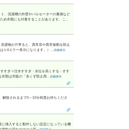
 １．洗濯槽の外壁やパルセーターの裏側など
め衣類にも付着することがあります。こ...
．洗濯物が片寄ると、異常音や異常振動を防止
Ｕ4エラー表示になります。）...
詳細表示
めすすぎ⇒注水すすぎ・水位を高くする・すす
衣類は市販の「糸くず防止用...
詳細表示
、解除されるまで5～10分程度お待ちくださ
逆に挿入すると動作しない設定になっている機