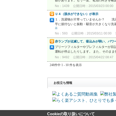
器があります。もう一度、電池の向きを確認
No：1439
公開日時：2015/03/23 00:00
Ｕ４（脱水ができない）が表示
１．洗濯物が片寄っていませんか？ 洗濯
平に据付ないと振動・騒音が大きくなり洗
示
No：593
公開日時：2015/03/11 00:00
赤ランプが点滅して、吸込みが弱い、パワ
プリーツフィルターやプレフィルターが目
運転が停止したりします。 また、そのまま
No：9492
公開日時：2015/04/22 08:47
248件中 1 - 10 件を表示
お役立ち情報
Cookieの取り扱いについて