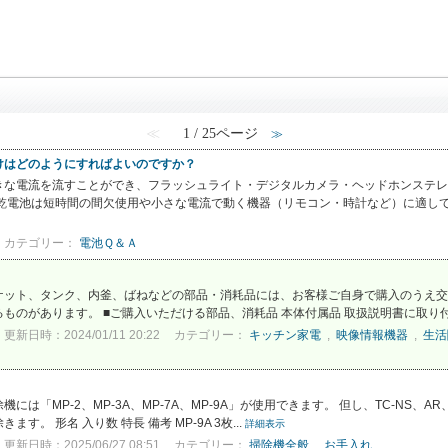
≪
1 / 25ページ
≫
けはどのようにすればよいのですか？
きな電流を流すことができ、フラッシュライト・デジタルカメラ・ヘッドホンステレ
乾電池は短時間の間欠使用や小さな電流で動く機器（リモコン・時計など）に適して
カテゴリー：
電池Ｑ＆Ａ
ケット、タンク、内釜、ばねなどの部品・消耗品には、お客様ご自身で購入のうえ交
のがあります。 ■ご購入いただける部品、消耗品 本体付属品 取扱説明書に取り付け
更新日時：2024/01/11 20:22
カテゴリー：
キッチン家電
,
映像情報機器
,
生活
MP-2、MP-3A、MP-7A、MP-9A」が使用できます。 但し、TC-NS、AR、970
きます。 形名 入り数 特長 備考 MP-9A 3枚...
詳細表示
更新日時：2025/06/27 08:51
カテゴリー：
掃除機全般
,
お手入れ