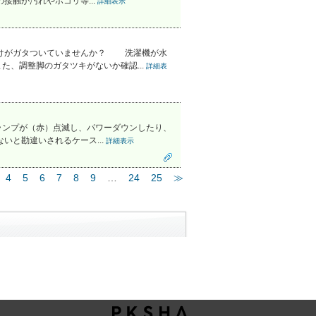
接触が汚れやホコリ等...
詳細表示
付けがガタついていませんか？ 洗濯機が水
、調整脚のガタツキがないか確認...
詳細表
ランプが（赤）点滅し、パワーダウンしたり、
いと勘違いされるケース...
詳細表示
4
5
6
7
8
9
…
24
25
≫