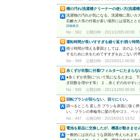
槽の汚れ/洗濯槽クリーナーの使い方(洗濯
洗濯物の汚れが気になる。洗濯物に黒いカ
石鹸カス等の付着が多い場所には湿気ととも
詳細表示
No：582
公開日時：2011/12/05 00:00
運転時間が長い/すすぎを繰り返す/残り時
残り時間が増える要因としては、次のよう
するために水をためてすすぎをおこない片寄
No：589
公開日時：2015/03/11 00:00
糸くずが衣類に付着/フィルターにたまらな
●糸くずが衣類について気になるときは、
ぎ回数を増やす等） ２．糸くずの出やすい
No：585
公開日時：2011/12/05 00:00
回転ブラシが回らない、回りにくい。
調べるところ 直し方 ブラシを床面に強く
い。 ブラシの車輪等に髪の毛やゴミ、ペット
No：447
公開日時：2015/03/15 19:52
電池を新品に交換したが、機器が動きませ
一般的には次のような原因が考えられます。