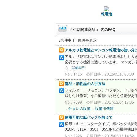
乾電池
『 生活関連商品 』 内のFAQ
248件中 1 - 10 件を表示
アルカリ乾電池とマンガン乾電池の使い分
アルカリ乾電池はマンガン乾電池よりも大
必要とする機器に適しています。 マンガン
も...
詳細表示
No：1415
公開日時：2012/05/16 00:00
部品・消耗品の入手方法
フィルター、リモコン、パッキン、ドアポ
取り付け作業）をご依頼いただく必要があるも
No：7099
公開日時：2017/12/04 17:05
,
住まいの設備
,
設備用機器
使用可能な紙パックを教えて
横形（キャニスタータイプ）紙パック式掃除機には「
310P、311P、350J、355JP形の掃除機は除
No：2226
公開日時：2015/03/15 14:52