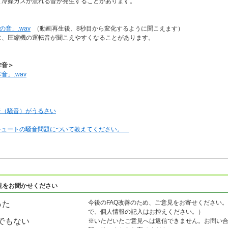
ガスが流れる音が発生することがあります。
音」.wav
（動画再生後、8秒目から変化するように聞こえます）
縮機の運転音が聞こえやすくなることがあります。
作音＞
」.wav
音（騒音）がうるさい
キュートの騒音問題について教えてください。
見をお聞かせください
今後のFAQ改善のため、ご意見をお寄せください。
った
で、個人情報の記入はお控えください。）
でもない
※いただいたご意見へは返信できません。お問い