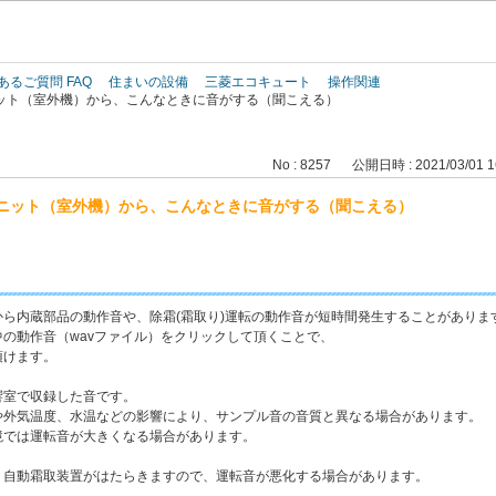
このページの本文へ
あるご質問 FAQ
住まいの設備
三菱エコキュート
操作関連
ット（室外機）から、こんなときに音がする（聞こえる）
No : 8257
公開日時 : 2021/03/01 1
ニット（室外機）から、こんなときに音がする（聞こえる）
ら内蔵部品の動作音や、除霜(霜取り)運転の動作音が短時間発生することがありま
の動作音（wavファイル）をクリックして頂くことで、
頂けます。
響室で収録した音です。
外気温度、水温などの影響により、サンプル音の音質と異なる場合があります。
では運転音が大きくなる場合があります。
、自動霜取装置がはたらきますので、運転音が悪化する場合があります。