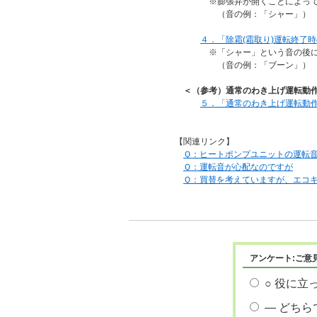
※膨張弁が開くことによって冷媒
（音の例：「シャー」）
４．「除霜(霜取り)運転終了時の
※「シャー」という音の後に、圧
（音の例：「ブーン」）
＜（参考）通常のわき上げ運転動
５．「通常のわき上げ運転動作音
【関連リンク】
Ｑ：ヒートポンプユニットの運転
Ｑ：運転音が心配なのですが
Ｑ：買替を考えていますが、エコ
アンケート:ご意
○ 役に立
― どちら