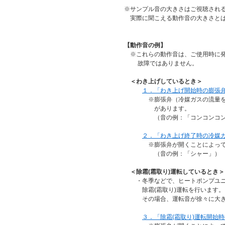
※サンプル音の大きさはご視聴され
実際に聞こえる動作音の大きさとは
【動作音の例】
※これらの動作音は、ご使用時に発
故障ではありません。
＜わき上げしているとき＞
１．「わき上げ開始時の膨張弁の
※膨張弁（冷媒ガスの流量を調整
があります。
（音の例：「コンコンコン
２．「わき上げ終了時の冷媒ガ
※膨張弁が開くことによって冷媒
（音の例：「シャー」）
＜除霜(霜取り)運転しているとき＞
・冬季などで、ヒートポンプユニッ
除霜(霜取り)運転を行います。
その場合、運転音が徐々に大きく
３．「除霜(霜取り)運転開始時の