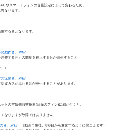
るPCやスマートフォンの音量設定によって変わるため、
異なります。
生する音となります。
動作音」.wav
する弁）の開度を補正する音が発生すること
」）
ス流動音」.wav
ガスが流れる音が発生することがあります。
トの空気側熱交換器(背面のフィン)に霜が付くと、
なりますが故障ではありません。
音」.wav
（動画再生後、8秒目から変化するように聞こえます）