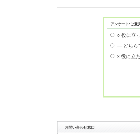
アンケート:ご意
○ 役に立
― どちら
× 役に立
お問い合わせ窓口