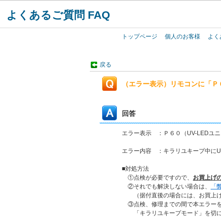
よくあるご質問 FAQ
トップページ
個人のお客様
よく
戻る
（エラー表示）リモコンに「Ｐ
回答
エラー表示 ：Ｐ６０（UV-LEDユ
エラー内容 ：キラリユキープ中にU
■対処方法
①点検が必要ですので、
お買上げ
②それでも解決しない場合は、
「
（据付直後の場合には、お買上げ
③点検、修理までの間で本エラーを
「キラリユキープモード」を切に