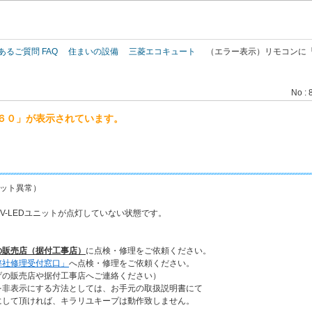
このページの本文へ
あるご質問 FAQ
住まいの設備
三菱エコキュート
（エラー表示）リモコンに
No : 
６０」が表示されています。
ニット異常）
V-LEDユニットが点灯していない状態です。
の販売店（据付工事店）
に点検・修理をご依頼ください。
弊社修理受付窓口」
へ点検・修理をご依頼ください。
の販売店や据付工事店へご連絡ください）
非表示にする方法としては、お手元の取扱説明書にて
して頂ければ、キラリユキープは動作致しません。