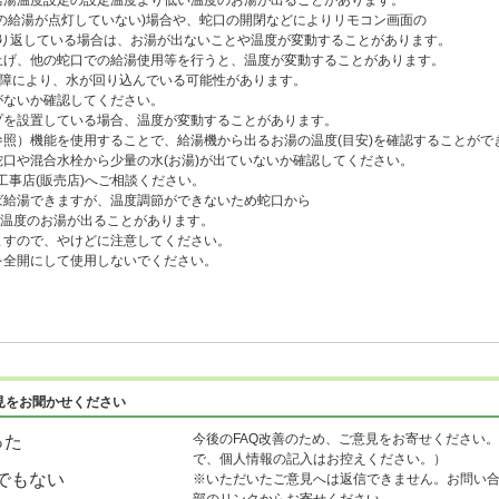
湯温度設定の設定温度より低い温度のお湯が出ることがあります。
の給湯が点灯していない)場合や、蛇口の開閉などによりリモコン画面の
返している場合は、お湯が出ないことや温度が変動することがあります。
げ、他の蛇口での給湯使用等を行うと、温度が変動することがあります。
故障により、水が回り込んでいる可能性があります。
ないか確認してください。
を設置している場合、温度が変動することがあります。
照）機能を使用することで、給湯機から出るお湯の温度(目安)を確認することがで
口や混合水栓から少量の水(お湯)が出ていないか確認してください。
事店(販売店)へご相談ください。
給湯できますが、温度調節ができないため蛇口から
温度のお湯が出ることがあります。
すので、やけどに注意してください。
全開にして使用しないでください。
見をお聞かせください
今後のFAQ改善のため、ご意見をお寄せください。
った
で、個人情報の記入はお控えください。）
でもない
※いただいたご意見へは返信できません。お問い