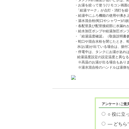
・タンク内の温度が低いときは、給
・お湯を絞って使う(リモコン画面
「給湯マーク」が点灯・消灯を繰り
・給湯中にふろ機能の使用や沸き上
・湯水混合栓(蛇口やシャワー)の
・各配管及び配管接続部に水漏れが
・給水加圧ポンプや給湯加圧ポンプ
・「給湯温度確認」（取扱説明書参
・蛇口や混合水栓を閉じたとき、蛇
水(お湯)が出ている場合は、据付工
・停電中は、タンクにお湯があれば
給湯温度設定の設定温度と異なる
※高温のお湯が出る場合もありま
※湯水混合栓のハンドルは湯側を
アンケート:ご意
○ 役に立
― どちら