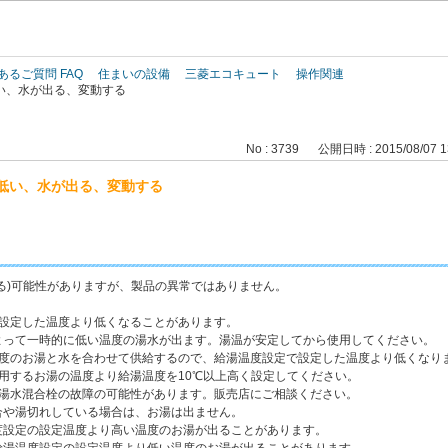
このページの本文へ
あるご質問 FAQ
住まいの設備
三菱エコキュート
操作関連
い、水が出る、変動する
No : 3739
公開日時 : 2015/08/07 1
低い、水が出る、変動する
る)可能性がありますが、製品の異常ではありません。
で設定した温度より低くなることがあります。
って一時的に低い温度の湯水が出ます。湯温が安定してから使用してください。
温度のお湯と水を合わせて供給するので、給湯温度設定で設定した温度より低くなり
用するお湯の温度より給湯温度を10℃以上高く設定してください。
湯水混合栓の故障の可能性があります。販売店にご相談ください。
や湯切れしている場合は、お湯は出ません。
設定の設定温度より高い温度のお湯が出ることがあります。