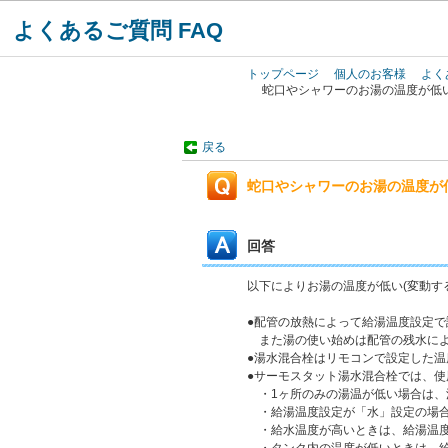
よくあるご質問 FAQ
トップページ
個人のお客様
よく
蛇口やシャワーのお湯の温度が低
戻る
蛇口やシャワーのお湯の温度が
回答
以下によりお湯の温度が低い(変動す
●配管の放熱によって給湯温度設定
また湯の使い始めは配管の残水によ
●湯水混合栓はリモコンで設定した
●サーモスタット湯水混合栓では、使
・1ヶ所のみの湯温が低い場合は、
・給湯温度設定が「水」設定の場合
・給水温度が高いときは、給湯温度