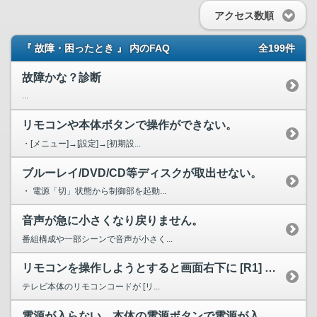
アクセス数順
『 故障・困ったとき 』 内のFAQ
全199件
故障かな？診断
...
リモコンや本体ボタンで操作ができない。
・[メニュー]→[設定]→[初期設...
ブルーレイ/DVD/CD等ディスクが取出せない。
・ 電源「切」状態から制御部を起動...
音声が急に小さくなり戻りません。
番組構成や一部シーンで音声が小さく...
リモコンを操作しようとすると画面右下に [R1] と表示が...
テレビ本体のリモコンコードが [リ...
電源が入らない。本体の電源ボタンで電源が入るが、リモコンで...