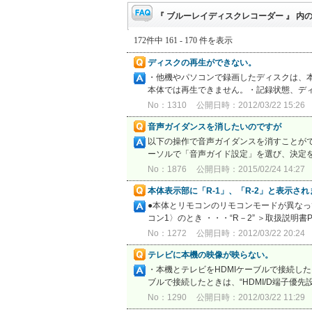
『 ブルーレイディスクレコーダー 』 内の
172件中 161 - 170 件を表示
ディスクの再生ができない。
・他機やパソコンで録画したディスクは、本体
本体では再生できません。・記録状態、ディ
No：1310
公開日時：2012/03/22 15:26
音声ガイダンスを消したいのですが
以下の操作で音声ガイダンスを消すことがで
ーソルで「音声ガイド設定」を選び、決定を押
No：1876
公開日時：2015/02/24 14:27
本体表示部に「R-1」、「R-2」と表示さ
●本体とリモコンのリモコンモードが異なっ
コン1〉のとき ・・・“R－2” ＞取扱説明
No：1272
公開日時：2012/03/22 20:24
テレビに本機の映像が映らない。
・本機とテレビをHDMIケーブルで接続した
ブルで接続したときは、“HDMI/D端子優先
No：1290
公開日時：2012/03/22 11:29