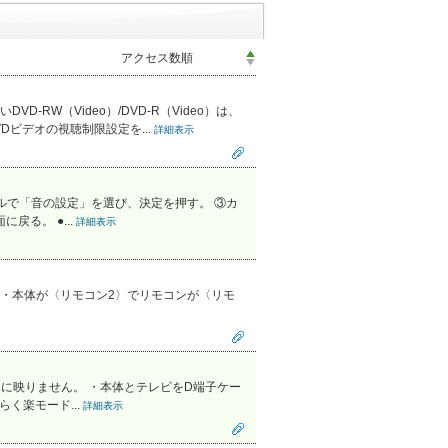
W（Video）/DVD-R（Video）は、
ビデオの視聴制限設定を...
詳細表示
ルで「音の設定」を選び、決定を押す。 ③カ
る。 ●...
詳細表示
”・本体が〈リモコン2〉でリモコンが〈リモ
正常に映りません。 ・本体とテレビをD端子ケー
く楽モード...
詳細表示