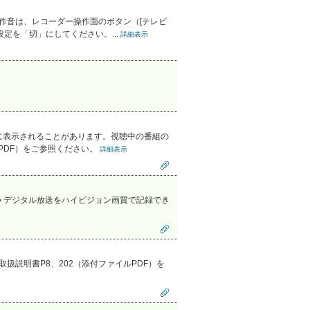
作音は、レコーダー操作面のボタン（[テレビ
定を「切」にしてください。...
詳細表示
的に表示されることがあります。視聴中の番組の
ルPDF）をご参照ください。
詳細表示
REC） ● デジタル放送をハイビジョン画質で記録でき
説明書P8、202（添付ファイルPDF）を