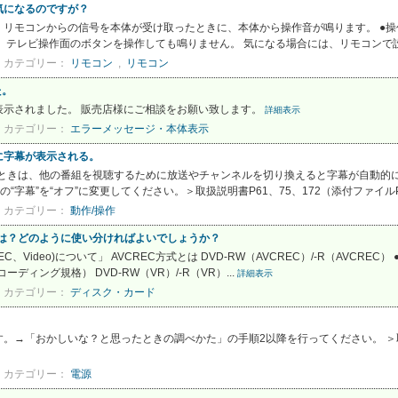
気になるのですが？
リモコンからの信号を本体が受け取ったときに、本体から操作音が鳴ります。 ●操
。テレビ操作面のボタンを操作しても鳴りません。 気になる場合には、リモコンで設
カテゴリー：
リモコン
,
リモコン
た。
表示されました。 販売店様にご相談をお願い致します。
詳細表示
カテゴリー：
エラーメッセージ・本体表示
に字幕が表示される。
いるときは、他の番組を視聴するために放送やチャンネルを切り換えると字幕が自動
の“字幕”を“オフ”に変更してください。＞取扱説明書P61、75、172（添付ファイ
カテゴリー：
動作/操作
の違いは？どのように使い分ければよいでしょうか？
CREC、Video)について」 AVCREC方式とは DVD-RW（AVCREC）/-R（AVC
ーディング規格） DVD-RW（VR）/-R（VR）...
詳細表示
カテゴリー：
ディスク・カード
。→「おかしいな？と思ったときの調べかた」の手順2以降を行ってください。 ＞取扱
カテゴリー：
電源