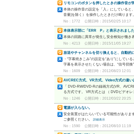
リモコンのボタンを押したときの操作音が
本体の操作音の設定を「入」にしていると、
音量]を除く）を操作したときだけ鳴ります
No：1772
公開日時：2015/02/25 10:17
本体表示部に「ERR P」と表示されまし
本体の回路に異常が発生し安全検知が働き
No：4213
公開日時：2015/11/05 19:27
放送やチャンネルを切り換えると、自動的
・“字幕焼きこみ”の設定を“あり”にして
字幕を表示させたくない場合は、“信号切換”
No：1609
公開日時：2012/08/23 12:01
AVCREC方式、VR方式、Video方式
「 DVD-RW/DVD-Rの録画方式(VR、AV
る方式です。 VR方式とは （ DVDビデオレコ
No：1246
公開日時：2012/03/22 20:25
電源が入らない。
安全装置がはたらいている可能性があります
ご参照ください。
詳細表示
No：1590
公開日時：2012/08/10 11:19