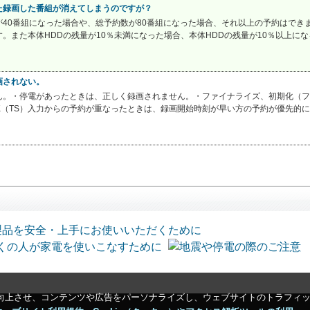
た録画した番組が消えてしまうのですが？
40番組になった場合や、総予約数が80番組になった場合、それ以上の予約はできま
また本体HDDの残量が10％未満になった場合、本体HDDの残量が10％以上にな
画されない。
ん。・停電があったときは、正しく録画されません。・ファイナライズ、初期化（フ
NK（TS）入力からの予約が重なったときは、録画開始時刻が早い方の予約が優先的に
向上させ、コンテンツや広告をパーソナライズし、ウェブサイトのトラフィ