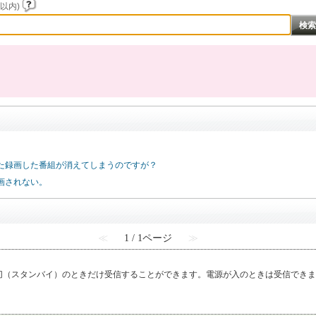
以内)
た録画した番組が消えてしまうのですが？
画されない。
≪
1 / 1ページ
≫
切（スタンバイ）のときだけ受信することができます。電源が入のときは受信できま