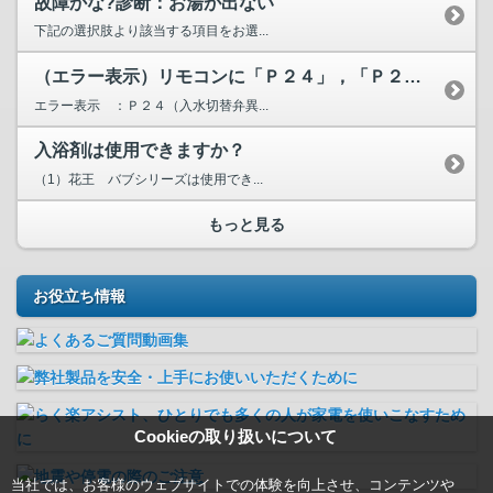
故障かな?診断：お湯が出ない
下記の選択肢より該当する項目をお選...
（エラー表示）リモコンに「Ｐ２４」，「Ｐ２５」，「Ｐ２６」...
エラー表示 ：Ｐ２４（入水切替弁異...
入浴剤は使用できますか？
（1）花王 バブシリーズは使用でき...
もっと見る
お役立ち情報
Cookieの取り扱いについて
当社では、お客様のウェブサイトでの体験を向上させ、コンテンツや