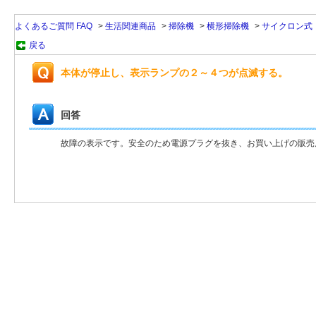
よくあるご質問 FAQ
>
生活関連商品
>
掃除機
>
横形掃除機
>
サイクロン式
戻る
本体が停止し、表示ランプの２～４つが点滅する。
回答
故障の表示です。安全のため電源プラグを抜き、お買い上げの販売