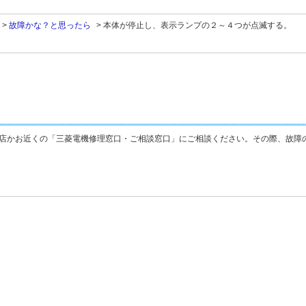
>
故障かな？と思ったら
>
本体が停止し、表示ランプの２～４つが点滅する。
店かお近くの「三菱電機修理窓口・ご相談窓口」にご相談ください。その際、故障