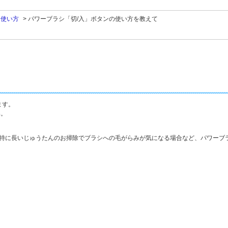
>
使い方
>
パワーブラシ「切/入」ボタンの使い方を教えて
ます。
い。
特に長いじゅうたんのお掃除でブラシへの毛がらみが気になる場合など、パワーブ
。