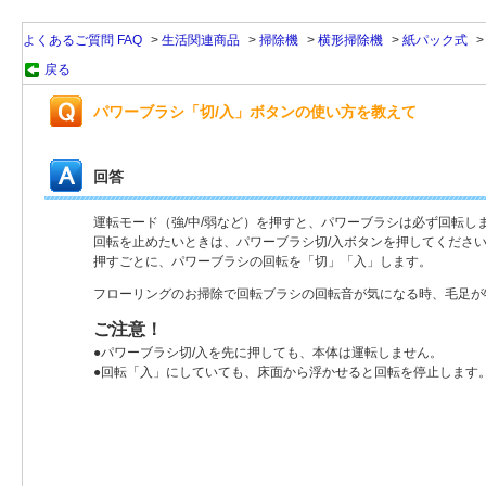
よくあるご質問 FAQ
>
生活関連商品
>
掃除機
>
横形掃除機
>
紙パック式
戻る
パワーブラシ「切/入」ボタンの使い方を教えて
回答
運転モード（強/中/弱など）を押すと、パワーブラシは必ず回転し
回転を止めたいときは、パワーブラシ切/入ボタンを押してくださ
押すごとに、パワーブラシの回転を「切」「入」します。
フローリングのお掃除で回転ブラシの回転音が気になる時、毛足が
ご注意！
●パワーブラシ切/入を先に押しても、本体は運転しません。
●回転「入」にしていても、床面から浮かせると回転を停止します