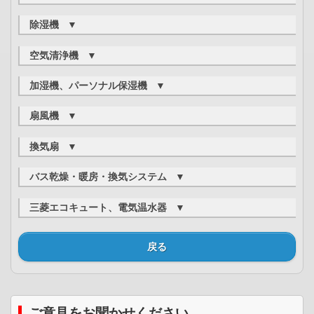
※5
糸くずフィルター
モーター用
カーボンブラシ
、バッテリー、ホース
、電源
ホース
コード
ご購入いただけるもの
閉じる
▲
修理をご依頼いただくもの
除湿機
▼
閉じる
▲
リモコン、リモコンホルダー、フィルター、ダストボック
※4：機種によっては、回転ブラシ部分のみご購入いただける場合
※6
Vベルト、ふろ水ポンプ
※7
ス、丸洗いパネル／前面パネル、フラップ
ご購入いただけるもの
があります。
空気清浄機
▼
※6：ふろ水ホースのみ（取り外せる部分）であればご購入いただ
※5：持ち手部分と一式であればご購入いただけます。
フィルター、タンク
修理をご依頼いただくもの
けます。
ご購入いただけるもの
コーナーボックス、無線LANアダプタ、化粧パネル（天井カ
修理をご依頼いただくもの
加湿機、パーソナル保湿機
▼
ご参考：
三菱掃除機 別売部品/純正紙パック
ご参考：
フィルター
セットタイプ）、室外機用吹出ガイド、ドレンソケット、ワ
※8
フロート
糸くずフィルターを購入したい。糸くずフィルターなしでも使
イヤードリモコン
ご購入いただけるもの
ご参考：
扇風機
▼
用できますか？糸くずフィルターがない場合の代替案はないで
閉じる
▲
※8：機種によっては、タンクと一緒にフロート一式であればご購
フィルター、マグネット式電源コード
使用している空気清浄機のフィルター対応表を確認したいので
※7：取扱説明書にお手入れ方法（取り付け、取り外し方法）の記
しょうか？
入いただける場合があります。
ご購入いただけるもの
すが。
載のない機種については、修理をご依頼ください。
ご参考：
換気扇
▼
ご参考：
閉じる
▲
※9
前／後ガード
、スピンナー、ハネ、リモコン
ご参考：
使用している加湿器のフィルター対応表を確認したいのです
使用している除湿機のフィルター対応表を確認したいのですが
閉じる
▲
ご購入いただけるもの
が。
※9：機種によっては、取扱説明書に記載のない組み立て作業が必
バス乾燥・暖房・換気システム
▼
三菱ルームエアコン 別売部品
※10
グリル、フィルター、油受け、ハネ
閉じる
▲
要な場合があります。ご自身で組み立てられない場合は修理
閉じる
▲
ご購入いただけるもの
をご依頼ください。
閉じる
▲
修理をご依頼いただくもの
三菱エコキュート、電気温水器
▼
フィルター、赤外線リモコン
壁リモコン（スイッチ）、モーター
閉じる
▲
修理をご依頼いただくもの
修理をご依頼いただくもの
※10：製品外部からは見えないハネ、レンジフードを除くシロッ
戻る
壁リモコン、無線LANアダプタ
壁リモコン、ヒーター
コファンの交換は修理をご依頼ください。
閉じる
▲
閉じる
▲
換気扇・換気空清機ロスナイ
ご参考：
フィルター適応表
ご意見をお聞かせください