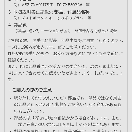
例）MSZ-ZXV9017S-T、TC-ZXE30P-W、等
取扱説明書に記載の
部品、付属品名称
例）ダストボックス 右、すみずみブラシ、等
製品色
（製品に色バリエーションがあり、外装部品をお求めの場合）
ご相談の際、お手元に製品、部品実物をご用意いただくとスム
ーズにご案内が進みます。ぜひご用意ください。
価格や配送手配の可否、お支払方法などについても注文前にご
確認ください。
また、既に部品番号がお分かりの場合でも、念のため上記１～
４について合わせてお伝えいただきますよう、お願いいたしま
す。
－ご購入の際のご注意－
取り外してお手入れいただく部品でも、単品ではなく周囲
の部品と組み合わせた状態でご購入いただく必要があるも
のもございます。
部品の取り寄せに1週間前後かかる場合があります。また、
工場に在庫が無い場合は1ヶ月以上かかる場合もあります。
製品の製造打ち切り後は、部品が完売し、ご購入いただけ