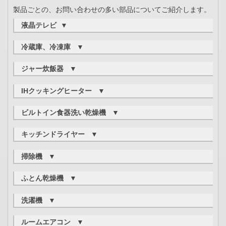
製品ごとの、お問い合わせの多い部品についてご紹介します。
液晶テレビ
▼
ご購入いただけるもの
冷蔵庫、冷凍庫
▼
リモコン、スタンド（付属品として別添されているもの）
ご購入いただけるもの
修理をご依頼いただくもの
ジャー炊飯器
▼
製氷用給水タンク（フィルター、パイプ、ポンプなどを含
Blu-Ray Discドライブ
※1
※2
む）
、製氷皿
、防音マット、棚板、透明ケース／バス
ご購入いただけるもの
IHクッキングヒーター
▼
ケット、ドアポケット
閉じる
▲
内釜、内蓋（放熱板）、ブッシュ、カートリッジ、しゃも
じ、計量カップ
ご購入いただけるもの
修理をご依頼いただくもの
ビルトイン食器洗い乾燥機
▼
グリルあみ、受け皿、グリル扉、グリルパッキン、グリルデ
パッキン
、回転仕切り板（ばねのみの場合を含む)、仕切り
修理をご依頼いただくもの
※3
ィッシュ、専用天ぷら鍋
板ガイド、扉（引き出し）、製氷機、庫内灯
ご購入いただけるもの
内蔵時計用電池
キッチンドライヤー
▼
上／下かご、小物入れ、残さいフィルター
修理をご依頼いただくもの
※1：製氷フィルター等は、機種によって、単品でご購入いただけ
閉じる
▲
ご購入いただけるもの
る場合があります。
トップパネル
修理をご依頼いただくもの
掃除機
▼
※2：製氷皿を外してお手入れできない機種については、修理をご
前／中／後ふた、水受けカップ、ゴム栓、排水ホース、フィ
パッキン、操作パネル、取っ手
閉じる
▲
依頼ください。
ルター
ご購入いただけるもの
ふとん乾燥機
▼
※3：白熱球を使用している一部の旧型機種では、ご自身で交換可
閉じる
▲
紙パック、フィルター、旋回部、コーンメッシュ、ダストカ
閉じる
▲
能なものがあります。
※4
ップ、ヘッド
、ふとんブラシ、パイプ、ノズル、毛ブラ
ご購入いただけるもの
洗濯機
▼
シ、すみずみブラシ、お手入れブラシ
ご参考：
乾燥マット
ご購入いただけるもの
修理をご依頼いただくもの
三菱冷蔵庫 別売部品
修理をご依頼いただくもの
ルームエアコン
▼