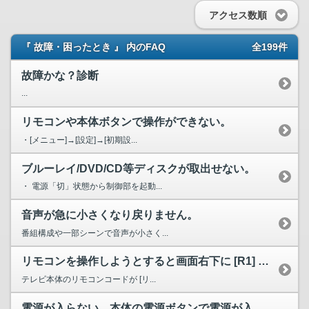
アクセス数順
『 故障・困ったとき 』 内のFAQ
全199件
故障かな？診断
...
リモコンや本体ボタンで操作ができない。
・[メニュー]→[設定]→[初期設...
ブルーレイ/DVD/CD等ディスクが取出せない。
・ 電源「切」状態から制御部を起動...
音声が急に小さくなり戻りません。
番組構成や一部シーンで音声が小さく...
リモコンを操作しようとすると画面右下に [R1] と表示が...
テレビ本体のリモコンコードが [リ...
電源が入らない。本体の電源ボタンで電源が入るが、リモコンで...