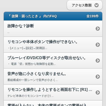
アクセス数順
『 故障・困ったとき 』 内のFAQ
全199件
故障かな？診断
...
リモコンや本体ボタンで操作ができない。
・[メニュー]→[設定]→[初期設...
ブルーレイ/DVD/CD等ディスクが取出せない。
・ 電源「切」状態から制御部を起動...
音声が急に小さくなり戻りません。
番組構成や一部シーンで音声が小さく...
リモコンを操作しようとすると画面右下に [R1] と表示が...
テレビ本体のリモコンコードが [リ...
電源が入らない。本体の電源ボタンで電源が入るが、リモコンで...