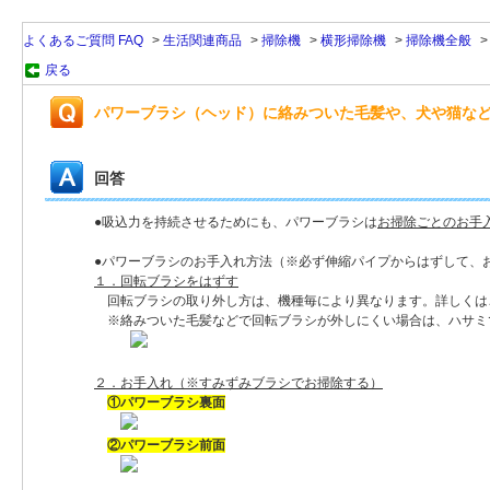
よくあるご質問 FAQ
>
生活関連商品
>
掃除機
>
横形掃除機
>
掃除機全般
戻る
パワーブラシ（ヘッド）に絡みついた毛髪や、犬や猫な
回答
●吸込力を持続させるためにも、パワーブラシは
お掃除ごとのお手
●パワーブラシのお手入れ方法（※必ず伸縮パイプからはずして、
１．回転ブラシをはずす
回転ブラシの取り外し方は、機種毎により異なります。詳しくは
※絡みついた毛髪などで回転ブラシが外しにくい場合は、ハサミ
２．お手入れ（※すみずみブラシでお掃除する）
①パワーブラシ裏面
②パワーブラシ前面