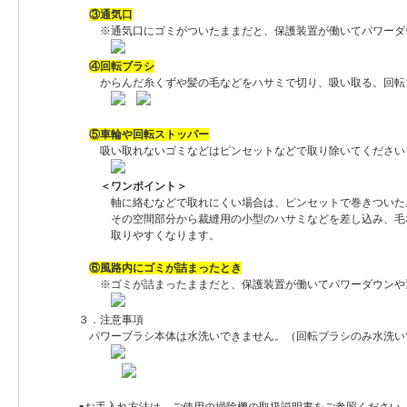
③通気口
※通気口にゴミがついたままだと、保護装置が働いてパワーダ
④回転ブラシ
からんだ糸くずや髪の毛などをハサミで切り、吸い取る。回転
⑤車輪や回転ストッパー
吸い取れないゴミなどはピンセットなどで取り除いてください
＜ワンポイント＞
軸に絡むなどで取れにくい場合は、ピンセットで巻きついた糸
その空間部分から裁縫用の小型のハサミなどを差し込み、毛な
取りやすくなります。
⑥風路内にゴミが詰まったとき
※ゴミが詰まったままだと、保護装置が働いてパワーダウンや
３．注意事項
パワーブラシ本体は水洗いできません。（回転ブラシのみ水洗い