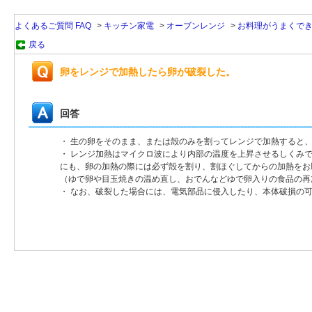
よくあるご質問 FAQ
>
キッチン家電
>
オーブンレンジ
>
お料理がうまくで
戻る
卵をレンジで加熱したら卵が破裂した。
回答
・ 生の卵をそのまま、または殻のみを割ってレンジで加熱すると
・ レンジ加熱はマイクロ波により内部の温度を上昇させるしくみ
にも、卵の加熱の際には必ず殻を割り、割ほぐしてからの加熱をお
（ゆで卵や目玉焼きの温め直し、おでんなどゆで卵入りの食品の再
・ なお、破裂した場合には、電気部品に侵入したり、本体破損の