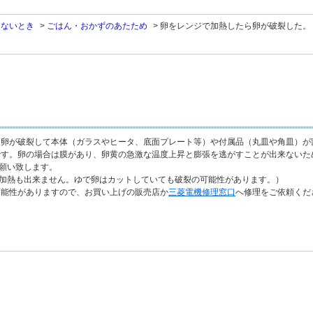
きないとき
>
ごはん・おかずのあたため
>
卵をレンジで加熱したら卵が破裂した。
、卵が破裂して本体（ガラスやヒータ、底面プレート等）や付属品（丸皿や角皿）が
です。卵の場合は膜があり、卵黄の急激な温度上昇と膨張を逃がすことが出来ないた
願い致します。
加熱も出来ません。ゆで卵はカットしていても破裂の可能性があります。）
可能性がありますので、お買い上げの販売店か
三菱電機修理窓口
へ修理をご依頼くだ