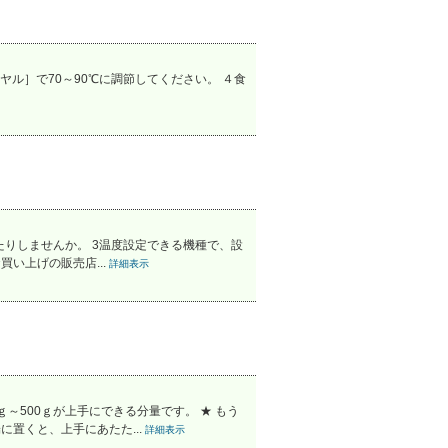
ヤル］で70～90℃に調節してください。 ４食
ぎたりしませんか。 3温度設定できる機種で、設
い上げの販売店...
詳細表示
～500ｇが上手にできる分量です。 ★ もう
置くと、上手にあたた...
詳細表示