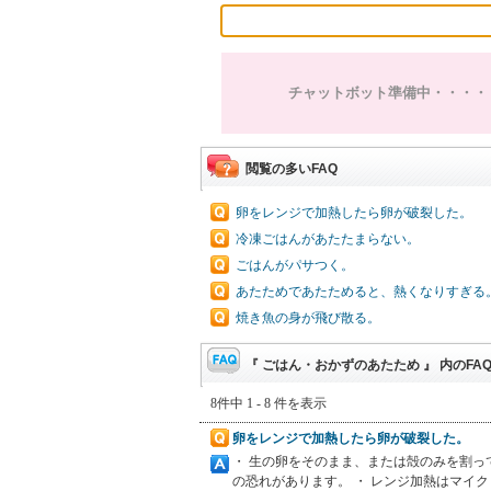
チャットボット準備中・・・・
閲覧の多いFAQ
卵をレンジで加熱したら卵が破裂した。
冷凍ごはんがあたたまらない。
ごはんがパサつく。
あたためであたためると、熱くなりすぎる
焼き魚の身が飛び散る。
『 ごはん・おかずのあたため 』 内のFA
8件中 1 - 8 件を表示
卵をレンジで加熱したら卵が破裂した。
・ 生の卵をそのまま、または殻のみを割
の恐れがあります。 ・ レンジ加熱はマイ