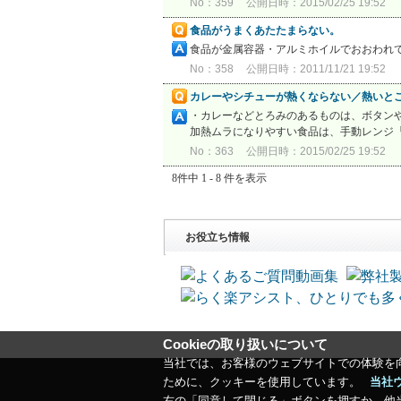
No：359
公開日時：2015/02/25 19:52
食品がうまくあたたまらない。
食品が金属容器・アルミホイルでおおわれ
No：358
公開日時：2011/11/21 19:52
カレーやシチューが熱くならない／熱いと
・カレーなどとろみのあるものは、ボタンや
加熱ムラになりやすい食品は、手動レンジ
No：363
公開日時：2015/02/25 19:52
8件中 1 - 8 件を表示
お役立ち情報
Cookieの取り扱いについて
当社では、お客様のウェブサイトでの体験を
ために、クッキーを使用しています。
当社
右の「同意して閉じる」ボタンを押すか、他