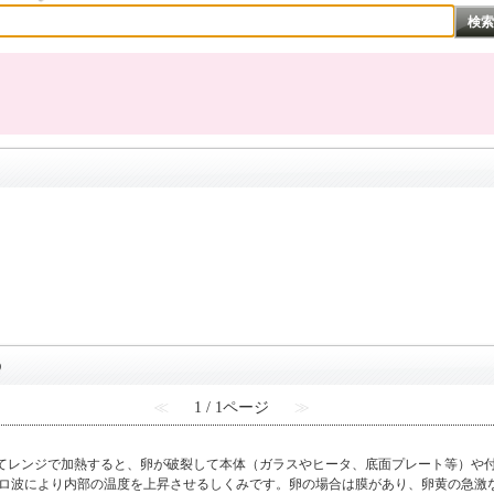
。
Q
≪
1 / 1ページ
≫
ってレンジで加熱すると、卵が破裂して本体（ガラスやヒータ、底面プレート等）や
クロ波により内部の温度を上昇させるしくみです。卵の場合は膜があり、卵黄の急激な