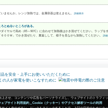
ていませんか。レンジ加熱では、金属容器は使えません。
詳細表示
ころとぬるいところがある。
ダイヤルで高め（85～90℃）に合わせて加熱後はかき混ぜてください。ラップを
「６００Ｗ」でかき混ぜたり、裏返しして、様子を見ながら加熱してください。
詳細
向上させ、コンテンツや広告をパーソナライズし、ウェブサイトのトラフィ
ウェブサイト利用規約＿Cookie（クッキー）やアクセス解析ツールの利用
当サイト内のボタン、リンクをクリックすることで、上記の目的のためにク