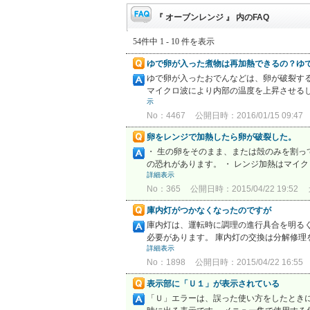
『 オーブンレンジ 』 内のFAQ
54件中 1 - 10 件を表示
ゆで卵が入った煮物は再加熱できるの？ゆ
ゆで卵が入ったおでんなどは、卵が破裂する
マイクロ波により内部の温度を上昇させるし
示
No：4467
公開日時：2016/01/15 09:47
卵をレンジで加熱したら卵が破裂した。
・ 生の卵をそのまま、または殻のみを割
の恐れがあります。 ・ レンジ加熱はマイ
詳細表示
No：365
公開日時：2015/04/22 19:52
庫内灯がつかなくなったのですが
庫内灯は、運転時に調理の進行具合を明る
必要があります。 庫内灯の交換は分解修理
詳細表示
No：1898
公開日時：2015/04/22 16:55
表示部に「Ｕ１」が表示されている
「Ｕ」エラーは、誤った使い方をしたとき