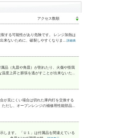
裂する可能性があり危険です。 レンジ加熱は
来ないために、破裂しやすくなりま...
詳細表
付属品（丸皿や角皿）が割れたり、火傷や怪我
温度上昇と膨張を逃がすことが出来ないた...
合が見にくい場合は切れた庫内灯を交換する
ただし、オーブンレンジの補修用性能部品...
示します。 「Ｕ１」は付属品を間違えている