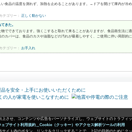
い食品の温度を測れず、加熱を止めることがあります。→ドアを開けて庫内が冷める
カテゴリー：
正しく動かない
れてきた。
た物でできております。強くこすると取れて来ることがありますが、食品衛生法に適
口のカバーは、食品のカスや油脂などの汚れが吸着しやすく、ご使用に伴い局部的に
カテゴリー：
お手入れ
向上させ、コンテンツや広告をパーソナライズし、ウェブサイトのトラフィ
ウェブサイト利用規約＿Cookie（クッキー）やアクセス解析ツールの利用
当サイト内のボタン、リンクをクリックすることで、上記の目的のためにク