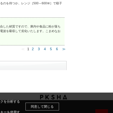
のを待つか、レンジ［500～600Ｗ］で様子
合した材質ですので、庫内や食品に粉が落ち
電波を吸収して劣化いたします。こまめなお
≪
1
2
3
4
5
6
≫
ックを分析する
同意して閉じる
ッキーを使用す