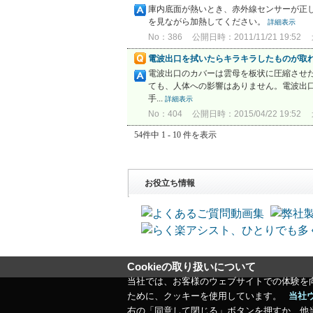
庫内底面が熱いとき、赤外線センサーが正し
を見ながら加熱してください。
詳細表示
No：386
公開日時：2011/11/21 19:52
電波出口を拭いたらキラキラしたものが取
電波出口のカバーは雲母を板状に圧縮させ
ても、人体への影響はありません。電波出
手...
詳細表示
No：404
公開日時：2015/04/22 19:52
54件中 1 - 10 件を表示
お役立ち情報
Cookieの取り扱いについて
当社では、お客様のウェブサイトでの体験を
ために、クッキーを使用しています。
当社
右の「同意して閉じる」ボタンを押すか、他