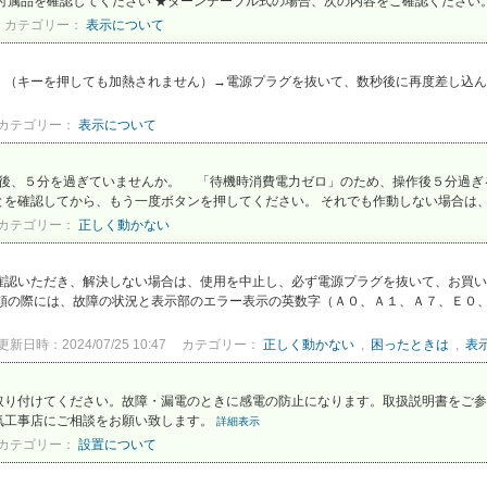
付属品を確認してください ★ターンテーブル式の場合、次の内容をご確認ください。
カテゴリー：
表示について
。（キーを押しても加熱されません）→電源プラグを抜いて、数秒後に再度差し込ん
カテゴリー：
表示について
作後、５分を過ぎていませんか。 「待機時消費電力ゼロ」のため、操作後５分過ぎ
を確認してから、もう一度ボタンを押してください。 それでも作動しない場合は、購
カテゴリー：
正しく動かない
確認いただき、解決しない場合は、使用を中止し、必ず電源プラグを抜いて、お買い
依頼の際には、故障の状況と表示部のエラー表示の英数字（Ａ０、Ａ１、Ａ７、Ｅ０
更新日時：2024/07/25 10:47
カテゴリー：
正しく動かない
,
困ったときは
,
表
取り付けてください。故障・漏電のときに感電の防止になります。取扱説明書をご参
気工事店にご相談をお願い致します。
詳細表示
カテゴリー：
設置について