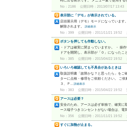
時に出る表示です。 メニュー集で使用する
No：2186
公開日時：2013/07/17 13:43
表示部に「デモ」が表示されている。
店頭展示用（デモ）モードになっています
解除されます。
詳細表示
No：399
公開日時：2011/11/21 19:52
ボタンを押しても作動しない。
・ドアは確実に閉まっていますか。 ・ 操
ドアを開閉し、表示部が「０」になったこと
No：385
公開日時：2015/04/22 19:52
いろいろ確認しても不具合があるときは
取扱説明書「故障かな？と思ったら」をご
ターに点検・修理をご依頼ください。 ご
３、Ｐ...
詳細表示
No：383
公開日時：2015/04/22 19:52
アースは必要？
安全のため、アースは必ず単独で、確実に
ース端子つきコンセントがない場合は、電
No：356
公開日時：2011/11/21 19:52
すぐに加熱が止まる。