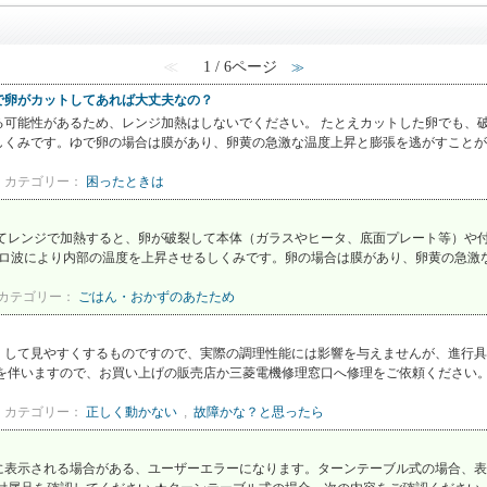
≪
1 / 6ページ
≫
で卵がカットしてあれば大丈夫なの？
可能性があるため、レンジ加熱はしないでください。 たとえカットした卵でも、破
くみです。ゆで卵の場合は膜があり、卵黄の急激な温度上昇と膨張を逃がすことが出
カテゴリー：
困ったときは
ってレンジで加熱すると、卵が破裂して本体（ガラスやヒータ、底面プレート等）や
クロ波により内部の温度を上昇させるしくみです。卵の場合は膜があり、卵黄の急激な
カテゴリー：
ごはん・おかずのあたため
くして見やすくするものですので、実際の調理性能には影響を与えませんが、進行具
を伴いますので、お買い上げの販売店か三菱電機修理窓口へ修理をご依頼ください。 
カテゴリー：
正しく動かない
,
故障かな？と思ったら
に表示される場合がある、ユーザーエラーになります。ターンテーブル式の場合、表