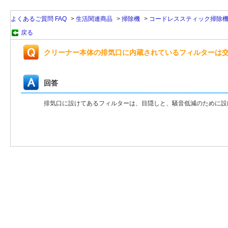
よくあるご質問 FAQ
>
生活関連商品
>
掃除機
>
コードレススティック掃除
戻る
クリーナー本体の排気口に内蔵されているフィルターは
回答
排気口に設けてあるフィルターは、目隠しと、騒音低減のために設