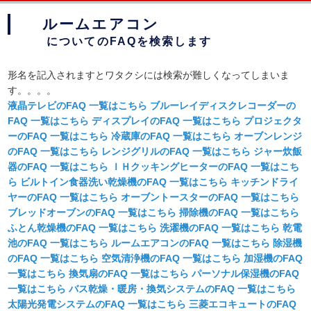
このページの本文へ
ルームエアコン
についてのFAQを検索します
形名を記入されますとワタクシには検索が難しくなってしまいま
す。。。。
液晶テレビ
の
FAQ
一覧はこちら
ブルーレイディスクレコーダー
の
FAQ
一覧はこちら
ディスプレイ
の
FAQ
一覧はこちら
プロジェクタ
ー
の
FAQ
一覧はこちら
冷蔵庫
の
FAQ
一覧はこちら
オーブンレンジ
の
FAQ
一覧はこちら
レンジグリル
の
FAQ
一覧はこちら
ジャー炊飯
器
の
FAQ
一覧はこちら
ＩＨクッキングヒーター
の
FAQ
一覧はこち
ら
ビルトイン食器洗い乾燥機
の
FAQ
一覧はこちら
キッチンドライ
ヤー
の
FAQ
一覧はこちら
オーブントースター
の
FAQ
一覧はこちら
ブレッドオーブン
の
FAQ
一覧はこちら
掃除機
の
FAQ
一覧はこちら
ふとん乾燥機
の
FAQ
一覧はこちら
洗濯機
の
FAQ
一覧はこちら
乾電
池
の
FAQ
一覧はこちら
ルームエアコン
の
FAQ
一覧はこちら
除湿機
の
FAQ
一覧はこちら
空気清浄機
の
FAQ
一覧はこちら
加湿機
の
FAQ
一覧はこちら
換気扇
の
FAQ
一覧はこちら
パーソナル保湿機
の
FAQ
一覧はこちら
バス乾燥・暖房・換気システム
の
FAQ
一覧はこちら
太陽光発電システム
の
FAQ
一覧はこちら
三菱エコキュート
の
FAQ