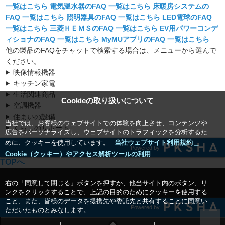
一覧はこちら
電気温水器
の
FAQ
一覧はこちら
床暖房システム
の
FAQ
一覧はこちら
照明器具
の
FAQ
一覧はこちら
LED電球
の
FAQ
一覧はこちら
三菱ＨＥＭＳ
の
FAQ
一覧はこちら
EV用パワーコンデ
ィショナ
の
FAQ
一覧はこちら
MyMUアプリ
の
FAQ
一覧はこちら
他の製品のFAQをチャットで検索する場合は、メニューから選んで
ください。
映像情報機器
キッチン家電
生活関連商品
Cookieの取り扱いについて
空調機器
住まいの設備
当社では、お客様のウェブサイトでの体験を向上させ、コンテンツや
くらしのサポート
広告をパーソナライズし、ウェブサイトのトラフィックを分析するた
めに、クッキーを使用しています。
当社ウェブサイト利用規約＿
Powered by
Cookie（クッキー）やアクセス解析ツールの利用
TOPへ
右の「同意して閉じる」ボタンを押すか、他当サイト内のボタン、リ
ンクをクリックすることで、上記の目的のためにクッキーを使用する
こと、また、皆様のデータを提携先や委託先と共有することに同意い
Powered by
ただいたものとみなします。