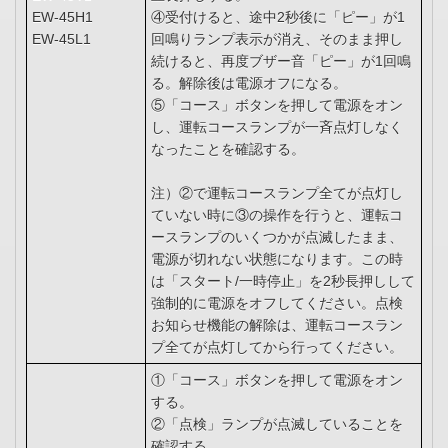
EW-45H1
④受付けると、途中2秒後に「ピー」が1
EW-45L1
回鳴りランプ表示が消え、そのまま押し
続けると、再度ブザー音「ピー」が1回鳴
る。解除後は電源オフになる。
⑤「コース」ボタンを押して電源をオン
し、運転コースランプが一斉点灯しなく
なったことを確認する。
注）②で運転コースランプ全てが点灯し
ていない時に③の操作を行うと、運転コ
ースランプのいくつかが点滅したまま、
電源が切れない状態になります。この時
は「スタート/一時停止」を2秒長押しして
強制的に電源をオフしてください。点検
お知らせ機能の解除は、運転コースラン
プ全てが点灯してから行ってください。
①「コース」ボタンを押して電源をオン
する。
②「点検」ランプが点滅していることを
確認する。