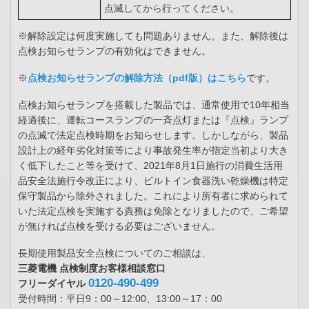
点滅してから行ってください。
※解除設定は何度実施しても問題ありません。また、解除後は
点検お知らせランプの有効化はできません。
※
点検お知らせランプの解除方法（pdf版）はこちら
です。
点検お知らせランプを搭載した製品では、通常使用で10年相当
経過後に、運転コースランプの一斉点灯または『点検』ランプ
の点滅で法定点検時期をお知らせします。しかしながら、製品
設計上の経年劣化対策等により事故発生率が指定当初より大き
く低下したこと等を受けて、2021年8月1日施行の消費生活用
品安全法施行令改正により、ビルトイン食器洗い乾燥機は特定
保守製品から除外されました。これにより所有者に求められて
いた法定点検を実施する責務は免除となりましたので、ご希望
が無ければ点検を受ける必要はございません。
長期使用製品安全点検についてのご相談は、
三菱電機 点検制度お客様相談窓口
0120-490-499
フリーダイヤル
受付時間：平日9：00～12:00、13:00～17：00