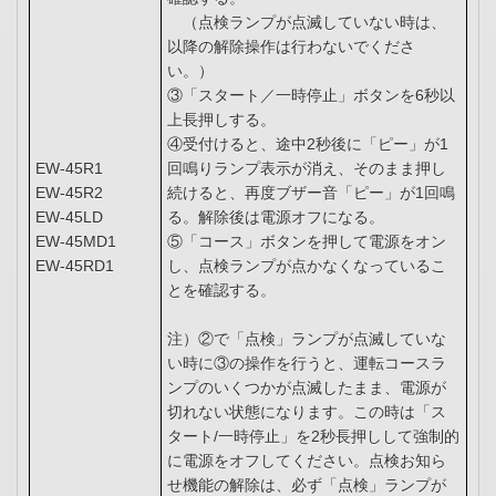
（点検ランプが点滅していない時は、
以降の解除操作は行わないでくださ
い。）
③「スタート／一時停止」ボタンを6秒以
上長押しする。
④受付けると、途中2秒後に「ピー」が1
EW-45R1
回鳴りランプ表示が消え、そのまま押し
EW-45R2
続けると、再度ブザー音「ピー」が1回鳴
EW-45LD
る。解除後は電源オフになる。
EW-45MD1
⑤「コース」ボタンを押して電源をオン
EW-45RD1
し、点検ランプが点かなくなっているこ
とを確認する。
注）②で「点検」ランプが点滅していな
い時に③の操作を行うと、運転コースラ
ンプのいくつかが点滅したまま、電源が
切れない状態になります。この時は「ス
タート/一時停止」を2秒長押しして強制的
に電源をオフしてください。点検お知ら
せ機能の解除は、必ず「点検」ランプが