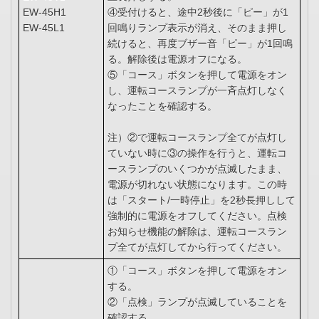
EW-45H1
④受付けると、途中2秒後に「ピー」が1
EW-45L1
回鳴りランプ表示が消え、そのまま押し
続けると、再度ブザー音「ピー」が1回鳴
る。解除後は電源オフになる。
⑤「コース」ボタンを押して電源をオン
し、運転コースランプが一斉点灯しなく
なったことを確認する。
注）②で運転コースランプ全てが点灯し
ていない時に③の操作を行うと、運転コ
ースランプのいくつかが点滅したまま、
電源が切れない状態になります。この時
は「スタート/一時停止」を2秒長押しして
強制的に電源をオフしてください。点検
お知らせ機能の解除は、運転コースラン
プ全てが点灯してから行ってください。
①「コース」ボタンを押して電源をオン
する。
②「点検」ランプが点滅していることを
確認する。