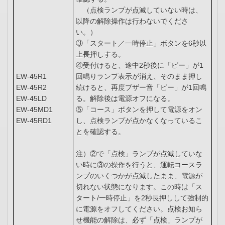
（点検ランプが点滅していない時は、
以降の解除操作は行わないでくださ
い。）
③「スタート／一時停止」ボタンを6秒以
上長押しする。
④受付けると、途中2秒後に「ピー」が1
EW-45R1
回鳴りランプ表示が消え、そのまま押し
EW-45R2
続けると、再度ブザー音「ピー」が1回鳴
EW-45LD
る。解除後は電源オフになる。
EW-45MD1
⑤「コース」ボタンを押して電源をオン
EW-45RD1
し、点検ランプが点かなくなっているこ
とを確認する。
注）②で「点検」ランプが点滅していな
い時に③の操作を行うと、運転コースラ
ンプのいくつかが点滅したまま、電源が
切れない状態になります。この時は「ス
タート/一時停止」を2秒長押しして強制的
に電源をオフしてください。点検お知ら
せ機能の解除は、必ず「点検」ランプが