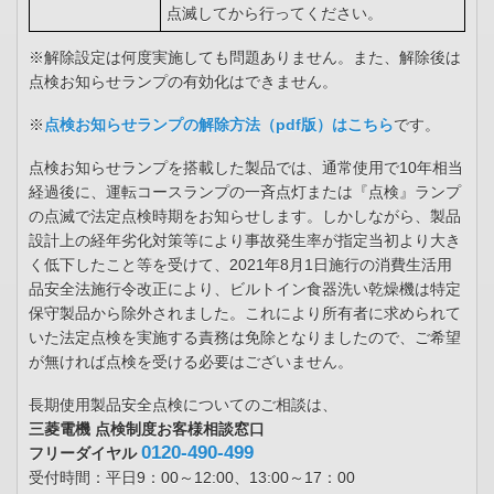
点滅してから行ってください。
※解除設定は何度実施しても問題ありません。また、解除後は
点検お知らせランプの有効化はできません。
※
点検お知らせランプの解除方法（pdf版）はこちら
です。
点検お知らせランプを搭載した製品では、通常使用で10年相当
経過後に、運転コースランプの一斉点灯または『点検』ランプ
の点滅で法定点検時期をお知らせします。しかしながら、製品
設計上の経年劣化対策等により事故発生率が指定当初より大き
く低下したこと等を受けて、2021年8月1日施行の消費生活用
品安全法施行令改正により、ビルトイン食器洗い乾燥機は特定
保守製品から除外されました。これにより所有者に求められて
いた法定点検を実施する責務は免除となりましたので、ご希望
が無ければ点検を受ける必要はございません。
長期使用製品安全点検についてのご相談は、
三菱電機 点検制度お客様相談窓口
0120-490-499
フリーダイヤル
受付時間：平日9：00～12:00、13:00～17：00