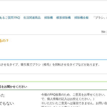
このページの本文へ
あるご質問 FAQ
生活関連商品
掃除機
横形掃除機
掃除機全般
「ブラシ」
No :
るの？
転させるタイプ、吸引風でブラシ（植毛）を回転させるタイプなどがあります。
見をお聞かせください
今後のFAQ改善のため、ご意見をお寄せください。
った
で、個人情報の記入はお控えください。）
でもない
※いただいたご意見へは返信できません。お問い