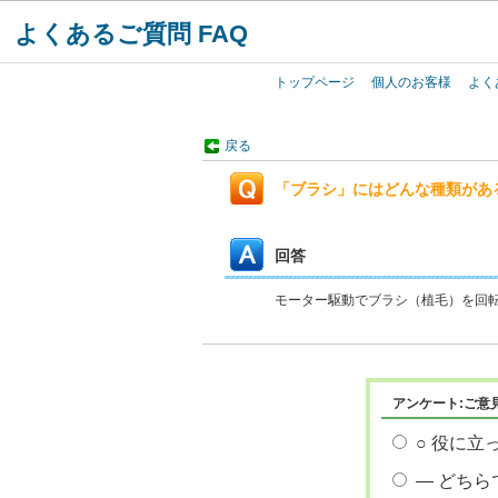
よくあるご質問 FAQ
トップページ
個人のお客様
よく
戻る
「ブラシ」にはどんな種類があ
回答
モーター駆動でブラシ（植毛）を回
アンケート:ご意
○ 役に立
― どちら