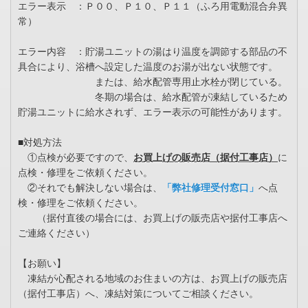
エラー表示 ：Ｐ００、Ｐ１０、Ｐ１１（ふろ用電動混合弁異
常）
エラー内容 ：貯湯ユニットの湯はり温度を調節する部品の不
具合により、浴槽へ設定した温度のお湯が出ない状態です。
または、給水配管専用止水栓が閉じている。
冬期の場合は、給水配管が凍結しているため
貯湯ユニットに給水されず、エラー表示の可能性があります。
■対処方法
①点検が必要ですので、
お買上げの販売店（据付工事店）
に
点検・修理をご依頼ください。
②それでも解決しない場合は、
「弊社修理受付窓口」
へ点
検・修理をご依頼ください。
（据付直後の場合には、お買上げの販売店や据付工事店へ
ご連絡ください）
【お願い】
凍結が心配される地域のお住まいの方は、お買上げの販売店
（据付工事店）へ、凍結対策についてご相談ください。