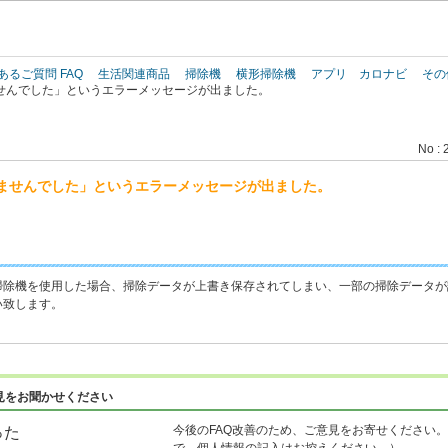
このページの本文へ
あるご質問 FAQ
生活関連商品
掃除機
横形掃除機
アプリ カロナビ
その
せんでした」というエラーメッセージが出ました。
No : 
ませんでした」というエラーメッセージが出ました。
掃除機を使用した場合、掃除データが上書き保存されてしまい、一部の掃除データが
い致します。
見をお聞かせください
今後のFAQ改善のため、ご意見をお寄せください。
った