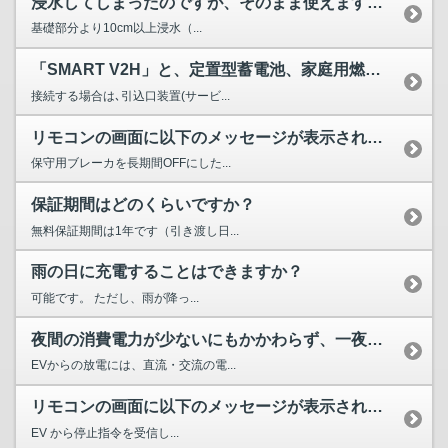
浸水してしまったのですが、そのまま使えますか？
基礎部分より10cm以上浸水（...
「SMART V2H」と、定置型蓄電池、家庭用燃料電池シス...
接続する場合は､引込口装置(サービ...
リモコンの画面に以下のメッセージが表示され充電、放電ができ...
保守用ブレーカを長期間OFFにした...
保証期間はどのくらいですか？
無料保証期間は1年です（引き渡し日...
雨の日に充電することはできますか？
可能です。 ただし、雨が降っ...
夜間の消費電力が少ないにもかかわらず、一夜で放電下限まで放...
EVからの放電には、直流・交流の電...
リモコンの画面に以下のメッセージが表示され運転できない。 ...
EV から停止指令を受信し...