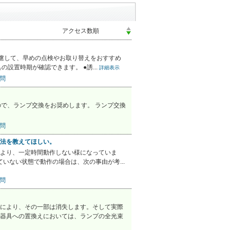
考慮して、早めの点検やお取り替えをおすすめ
置時期が確認できます。 ●誘...
詳細表示
問
ので、ランプ交換をお奨めします。 ランプ交換
問
法を教えてほしい。
より、一定時間動作しない様になっていま
いない状態で動作の場合は、次の事由が考...
問
により、その一部は消失します。そして実際
器具への置換えにおいては、ランプの全光束