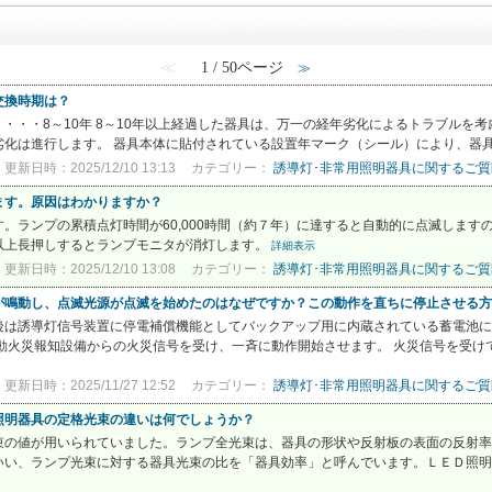
≪
1 / 50ページ
≫
交換時期は？
）・・・8～10年 8～10年以上経過した器具は、万一の経年劣化によるトラブルを
化は進行します。 器具本体に貼付されている設置年マーク（シール）により、器具の設
更新日時：2025/12/10 13:13
カテゴリー：
誘導灯･非常用照明器具に関するご質
ます。原因はわかりますか？
す。ランプの累積点灯時間が60,000時間（約７年）に達すると自動的に点滅します
以上長押しするとランプモニタが消灯します。
詳細表示
更新日時：2025/12/10 13:08
カテゴリー：
誘導灯･非常用照明器具に関するご質
が鳴動し、点滅光源が点滅を始めたのはなぜですか？この動作を直ちに停止させる方
後は誘導灯信号装置に停電補償機能としてバックアップ用に内蔵されている蓄電池に
動火災報知設備からの火災信号を受け、一斉に動作開始させます。 火災信号を受けて
更新日時：2025/11/27 12:52
カテゴリー：
誘導灯･非常用照明器具に関するご質
照明器具の定格光束の違いは何でしょうか？
束の値が用いられていました。ランプ全光束は、器具の形状や反射板の表面の反射率
いい、ランプ光束に対する器具光束の比を「器具効率」と呼んでいます。ＬＥＤ照明