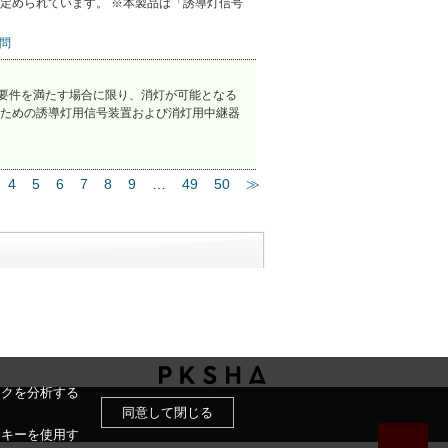
定められています。 ※本製品は「誘導灯信号
問
の要件を満たす場合に限り、消灯が可能となる
ための誘導灯用信号装置および消灯用中継器
4
5
6
7
8
9
…
49
50
≫
ックを分析する
同意して閉じる
ッキーを使用す