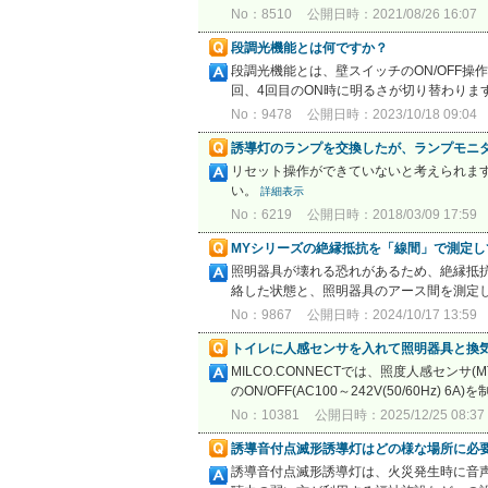
No：8510
公開日時：2021/08/26 16:07
段調光機能とは何ですか？
段調光機能とは、壁スイッチのON/OFF操
回、4回目のON時に明るさが切り替わります
No：9478
公開日時：2023/10/18 09:04
誘導灯のランプを交換したが、ランプモニ
リセット操作ができていないと考えられま
い。
詳細表示
No：6219
公開日時：2018/03/09 17:59
MYシリーズの絶縁抵抗を「線間」で測定し
照明器具が壊れる恐れがあるため、絶縁抵
絡した状態と、照明器具のアース間を測定して
No：9867
公開日時：2024/10/17 13:59
トイレに人感センサを入れて照明器具と換
MILCO.CONNECTでは、照度人感セン
のON/OFF(AC100～242V(50/60
No：10381
公開日時：2025/12/25 08:37
誘導音付点滅形誘導灯はどの様な場所に必
誘導音付点滅形誘導灯は、火災発生時に音