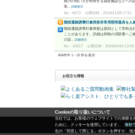
聴力の弱い方が利用する福祉施設などへの
装...
詳細表示
No：6673
公開日時：2018/11/26 17:01
階段通路誘導灯兼用形非常用照明器具を人感
階段通路誘導灯兼用形は原則として常時点
ことがあります。詳細は所轄の消防署へご
の設...
詳細表示
No：10617
公開日時：2026/04/16 13:45
494件中 1 - 10 件を表示
お役立ち情報
Cookieの取り扱いについて
当社では、お客様のウェブサイトでの体験を
ために、クッキーを使用しています。
当社
右の「同意して閉じる」ボタンを押すか、他