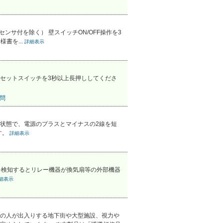
ンサ付を除く） 壁スイッチON/OFF操作を3
書を...
詳細表示
セットスイッチを3秒以上長押ししてくださ
問
状態で、電源のプラスとマイナスの2線を短
す。
詳細表示
サが人を検知するとリレー機器が換気扇等の外部機器
細表示
の人が出入りする地下街や大型施設、視力や