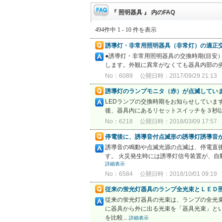
『 照明器具 』 内のFAQ
494件中 1 - 10 件を表示
誘導灯・非常用照明器具（非常灯）の適正
●誘導灯・非常用照明器具の交換時期(目安
します。外観に異常がなくても器具内部の劣
No：6089
公開日時：2017/09/29 21:13
誘導灯のランプモニタ（赤）が点滅してい
LEDランプの交換時期をお知らせしていま
後、器具内にあるリセットスイッチを３秒
No：6218
公開日時：2018/03/09 17:57
停電後に、誘導音付点滅形の誘導灯誘導音
誘導音の鳴動や点滅光源の点滅は、停電直
す。 火災発生時には誘導灯信号装置が、自
詳細表示
No：6584
公開日時：2018/10/01 09:19
従来の蛍光灯器具のランプ全光束とＬＥＤ
従来の蛍光灯器具の光束は、ランプの全光
に器具から外に出る光束を「器具光束」と
を比較...
詳細表示