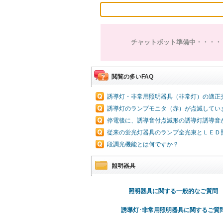
チャットボット準備中・・・・
閲覧の多いFAQ
誘導灯・非常用照明器具（非常灯）の適正
誘導灯のランプモニタ（赤）が点滅してい
停電後に、誘導音付点滅形の誘導灯誘導音
従来の蛍光灯器具のランプ全光束とＬＥＤ
段調光機能とは何ですか？
照明器具
照明器具に関する一般的なご質問
誘導灯･非常用照明器具に関するご質