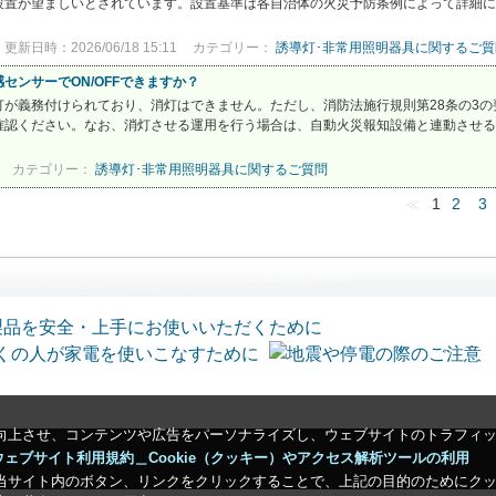
設置が望ましいとされています。設置基準は各自治体の火災予防条例によって詳細に
更新日時：2026/06/18 15:11
カテゴリー：
誘導灯･非常用照明器具に関するご質
センサーでON/OFFできますか？
灯が義務付けられており、消灯はできません。ただし、消防法施行規則第28条の3
確認ください。なお、消灯させる運用を行う場合は、自動火災報知設備と連動させる
カテゴリー：
誘導灯･非常用照明器具に関するご質問
≪
1
2
3
向上させ、コンテンツや広告をパーソナライズし、ウェブサイトのトラフィ
ウェブサイト利用規約＿Cookie（クッキー）やアクセス解析ツールの利用
当サイト内のボタン、リンクをクリックすることで、上記の目的のためにク