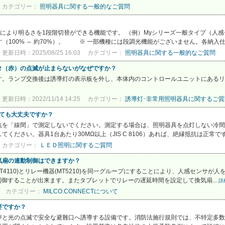
カテゴリー：
照明器具に関する一般的なご質問
作により明るさを1段階切替ができる機能です。 （例）Myシリーズ一般タイプ（人感セ
（100% ⇔ 約70%）。 ※ 一部機種には段調光機能がございません。各納入仕様
更新日時：2025/08/25 16:03
カテゴリー：
照明器具に関する一般的なご質問
タ（赤）の点滅が止まらないがなぜですか？
す。ランプ交換後は誘導灯の表示板を外し、本体内のコントロールユニットにあるリ
更新日時：2022/11/14 14:25
カテゴリー：
誘導灯･非常用照明器具に関するご質
ても大丈夫ですか？
抗を「線間」で測定しないでください。測定する場合は、照明器具を点灯しない冷間
ください。器具1台あたり30MΩ以上（JIS C 8106）あれば、絶縁抵抗は正常で
カテゴリー：
ＬＥＤ照明に関するご質問
気扇の連動制御はできますか？
サ(MT4110)とリレー機器(MT5210)を同一グループにすることにより、人感セン
Hz) 6A)を制御することが出来ます。またタブレットでリレーの遅延時間を設定して換気扇...
詳
カテゴリー：
MILCO.CONNECTについて
要ですか？
声と光の点滅で安全な避難口へ誘導する設備です。消防法施行規則では、不特定多数