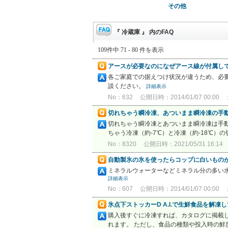
その他
『 冷蔵庫 』 内のFAQ
109件中 71 - 80 件を表示
アースが必要なのになぜアース線が付属し
各ご家庭での据えつけ状況が違うため、必
談ください。
詳細表示
No：632
公開日時：2014/01/07 00:00
切れちゃう瞬冷凍、あついまま瞬冷凍の手
切れちゃう瞬冷凍とあついまま瞬冷凍は手動
ちゃう冷凍（約-7℃）と冷凍（約-18℃）
No：8320
公開日時：2021/05/31 16:14
自動製氷の氷を使ったらコップに白いもの
ミネラルウォーターなどミネラル分の多い
詳細表示
No：607
公開日時：2014/01/07 00:00
氷点下ストッカーD A.I.で生鮮食品を解
購入後すぐに冷凍すれば、カタログに掲載し
れます。 ただし、食品の種類や投入時の