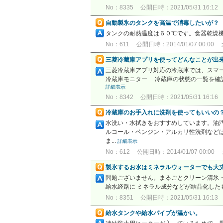
No：8335
公開日時：2021/05/31 16:12
自動製氷のタンクを高温で消毒したいが？
タンクの耐熱温度は６０℃です。食器乾燥
No：611
公開日時：2014/01/07 00:00
三菱冷蔵庫アプリを使ってどんなことが出
三菱冷蔵庫アプリ対応の冷蔵庫では、スマ
冷蔵庫モニター 冷蔵庫の状態の一覧を確認
詳細表示
No：8342
公開日時：2021/05/31 16:16
冷蔵庫のお手入れに洗剤を使ってもいいの
水洗い・水拭きをおすすめしています。油
ルコール・ベンジン・アルカリ性洗剤など
ま...
詳細表示
No：612
公開日時：2014/01/07 00:00
製氷するお水はミネラルウォーターでも大
問題ございません。まるごとクリーン清氷
給水経路に ミネラル成分などが結晶化した
No：8351
公開日時：2021/05/31 16:13
給水タンクや給水パイプが温かい。