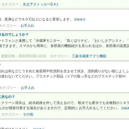
カテゴリー：
氷点下ストッカーD A.I.
機、煮沸などで６０℃以上になると変形します。
詳細表示
カテゴリー：
お手入れ
来るのでしょうか？
ートフォンと連携して「冷蔵庫モニター」「気くばりナビ」「おいしさアシスト」「
できます。スマホから簡単に、各部屋の機能紹介を見られるほか、各部屋の温度設定
更新日時：2022/03/28 13:10
カテゴリー：
三菱冷蔵庫アプリ機能
？
汚れは布などにうすめた食器用中性洗剤を含ませて拭き、洗剤残りがない様によくふ
は使わないでください。プラスチック部品（ドアの取っ手などのプラスチック部や、
カテゴリー：
お手入れ
丈夫なの？
・クリーン清氷は、給水経路を外して洗えるので、 軟水でも硬水でも全種類のミネ
ものが残留付着する場合がありますので、定期的に お手入れをしてください。
詳細
カテゴリー：
その他