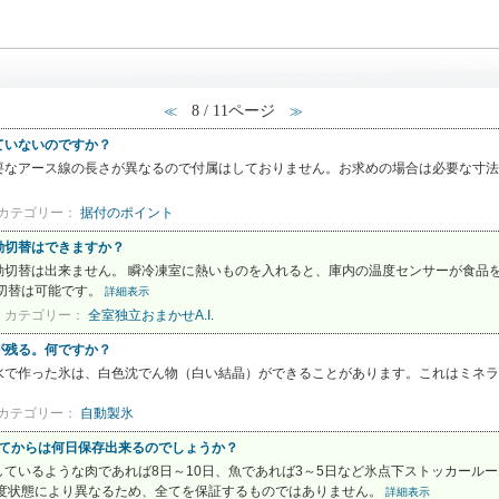
8 / 11ページ
≪
≫
ていないのですか？
要なアース線の長さが異なるので付属はしておりません。お求めの場合は必要な寸法
カテゴリー：
据付のポイント
動切替はできますか？
切替は出来ません。 瞬冷凍室に熱いものを入れると、庫内の温度センサーが食品を
の切替は可能です。
詳細表示
カテゴリー：
全室独立おまかせA.I.
が残る。何ですか？
水で作った氷は、白色沈でん物（白い結晶）ができることがあります。これはミネラ
カテゴリー：
自動製氷
凍してからは何日保存出来るのでしょうか？
ているような肉であれば8日～10日、魚であれば3～5日など氷点下ストッカール
鮮度状態により異なるため、全てを保証するものではありません。
詳細表示