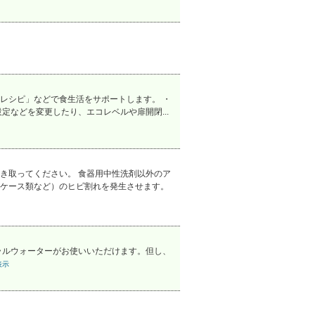
レシピ」などで食生活をサポートします。 ・
などを変更したり、エコレベルや扉開閉...
き取ってください。 食器用中性洗剤以外のア
ケース類など）のヒビ割れを発生させます。
ラルウォーターがお使いいただけます。但し、
表示