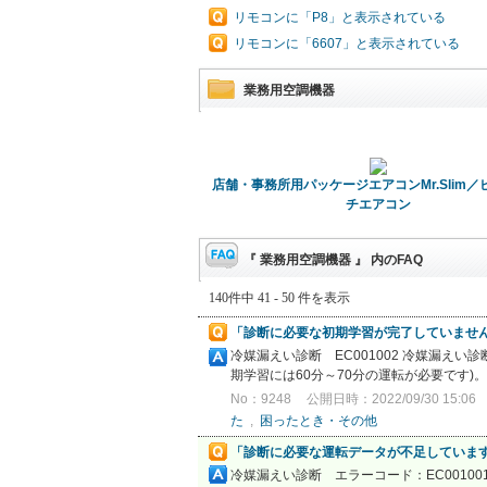
リモコンに「P8」と表示されている
リモコンに「6607」と表示されている
業務用空調機器
店舗・事務所用パッケージエアコンMr.Slim
チエアコン
『 業務用空調機器 』 内のFAQ
140件中 41 - 50 件を表示
「診断に必要な初期学習が完了していません。
冷媒漏えい診断 EC001002 冷媒漏え
期学習には60分～70分の運転が必要です)
No：9248
公開日時：2022/09/30 15:06
た
,
困ったとき・その他
「診断に必要な運転データが不足しています。
冷媒漏えい診断 エラーコード：EC00100