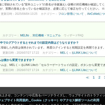
統情報に登録されている"室外ユニット"の形名が冷媒漏えい診断の対応機種か確認して
名が、実際の形名と合っているか確認頂き、必要に応じて修正を行ってください。 ※表
更新日時：2025/08/04 13:25
カテゴリー：
フロン管理について
,
AirCoNetに
カテゴリー：
MELflo
,
対応機種・マニュアル
ウィザードFAQ
トから途中でログアウトするとそれまでの設定内容はどうなりますか？
に登録した内容は保持されています。 再度ログインすると初期設定を再開できます
更新日時：2026/07/27 17:22
カテゴリー：
MELく～るLINK Liteについて
ムは後から変更できますか？
、MELく～るLINK Liteの「セルラーゲートウェイの設定」ボタンから変更できま
更新日時：2026/07/27 17:24
カテゴリー：
MELく～るLINK Liteについて
≪
1
2
向上させ、コンテンツや広告をパーソナライズし、ウェブサイトのトラフィ
ウェブサイト利用規約＿Cookie（クッキー）やアクセス解析ツールの利用