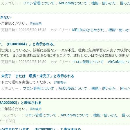
カテゴリー：
フロン管理について
,
AirCoNetについて
,
機能・使いかた
,
困っ
できない
をご確認ください。
詳細表示
更新日時：2023/05/30 16:48
カテゴリー：
MELfloのはじめかた
,
機能・使いか
（EC001004）」と表示される。
初期学習は完了しているが、診断に必要なデータが不足、暖房は初期学習が未完了の状態
要です)。 また診断運転設定をONにすることで、運転しない日でも冷媒漏えい診断が可能
更新日時：2026/02/25 16:50
カテゴリー：
フロン管理について
,
AirCoNetに
：未完了 または 暖房：未完了」と表示される
ードにて運転を実施してください。
詳細表示
カテゴリー：
フロン管理について
,
AirCoNetについて
,
機能・使いかた
,
困っ
002002)」と表示される
をご確認ください。
詳細表示
カテゴリー：
フロン管理について
,
AirCoNetについて
,
機能・使いかた
,
困っ
ザードFAQ
含まれています。（EC002001）」と表示される