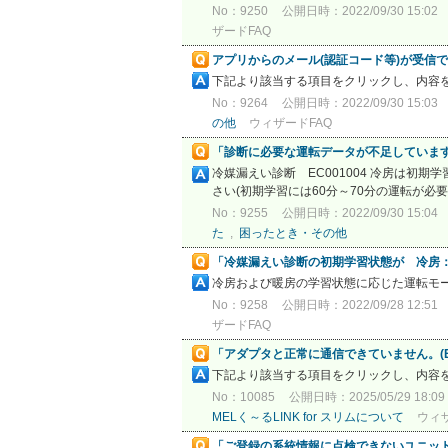
No：9250
公開日時：2022/09/30 15:02
ザードFAQ
アプリからのメール(認証コード等)が受信
下記より該当する項目をクリックし、内容
No：9264
公開日時：2022/09/30 15:03
の他
ウィザードFAQ
「診断に必要な運転データが不足しています。
冷媒漏えい診断 EC001004 冷房は
さい(初期学習には60分～70分の運転が必
No：9255
公開日時：2022/09/30 15:04
た
,
困ったとき・その他
「冷媒漏えい診断の初期学習状態が 冷房
冷房および暖房の学習状態に応じた運転モ
No：9258
公開日時：2022/09/28 12:51
ザードFAQ
「アダプタと正常に通信できていません。(EA
下記より該当する項目をクリックし、内容
No：10085
公開日時：2025/05/29 18:09
MELく～るLINK for スリムについて
ウィ
「ご登録の系統情報に点検できないユニットが