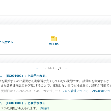
／ビル用マル
MELflo
5 / 14ページ
≪
≫
（EC001002）」と表示される。
い診断を開始するのに必要な初期学習が完了していない状態です。 試運転を実施する
。 また診断運転設定をONにすることで、運転しない日でも冷媒漏えい診断が可能です。
更新日時：2026/02/25 16:35
カテゴリー：
フロン管理について
,
AirCoNetに
（EC001001）」と表示される。
1 2つの原因が考えられます。
詳細表示