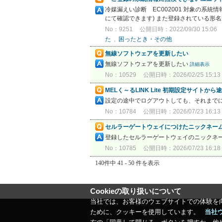
冷媒漏えい診断 EC002001 対象の系
にて確認できます) また登録されている形
No：9251
公開日時：2022/09/30 15:06
た
,
困ったとき・その他
無線ソフトウェアを更新したい
無線ソフトウェアを更新したい
詳細表示
No：10529
公開日時：2026/02/25 15:13
MELく～るLINK Lite 初期設定サイ
設定の途中でログアウトしても、それまで
No：10784
公開日時：2026/07/23 16:13
セルラーゲートウェイにつけたニックネー
登録したセルラーゲートウェイのニックネームは
No：10785
公開日時：2026/07/23 16:18
140件中 41 - 50 件を表示
Cookieの取り扱いについて
当社では、お客様のウェブサイトでの体験を
ために、クッキーを使用しています。
当社