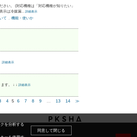
ください。 (対応機種は「対応機種が知りたい」
示は冷媒漏...
詳細表示
ついて
,
機能・使いか
。
詳細表示
す。 ↓ ↓
詳細表示
3
4
5
6
7
8
9
…
13
14
≫
ックを分析する
同意して閉じる