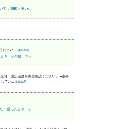
ついて
,
機能・使いか
てください。
詳細表示
たとき・その他
ウィ
風向・設定温度を再度確認ください。 ●室外
てい...
詳細表示
た
,
困ったとき・そ