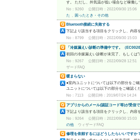
す。 ただし、外気温が低い場合など稼働
No：9260
公開日時：2022/09/30 15:06
た
,
困ったとき・その他
Bluetooth接続に失敗する
下記より該当する項目をクリックし、内容
No：8799
公開日時：2022/09/30 15:03
「冷媒漏えい診断の準備中です。（EC002
初回の冷媒漏えい診断が未完了、もしくは"
No：9267
公開日時：2022/09/28 12:51
ザードFAQ
暖まらない
●室内ユニットについては以下の部分をご確
ユニットについては以下の部分をご確認くだ
No：7113
公開日時：2019/07/24 14:24
アプリからのメール(認証コード等)が受信
下記より該当する項目をクリックし、内容
No：9264
公開日時：2022/09/30 15:03
の他
ウィザードFAQ
修理を依頼するにはどうしたらいいですか