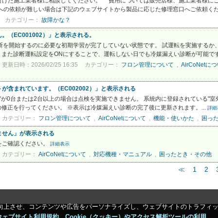
付けた施工業者様に相談してください。 費用については販売店様、施工業者様にご
の依頼が難しい場合は下記のウェブサイトから製品に応じた修理窓口へご依頼くださ
カテゴリー：
故障かな？
（EC001002）」と表示される。
い診断を開始するのに必要な初期学習が完了していない状態です。 試運転を実施する
。 また診断運転設定をONにすることで、運転しない日でも冷媒漏えい診断が可能です。
更新日時：2026/02/25 16:35
カテゴリー：
フロン管理について
,
AirCoNetに
含まれています。（EC002002）」と表示される
ニット"が0台または2台以上の場合は点検を実施できません。 系統内に登録されている"
修正を行ってください。 ※表示は冷媒漏えい診断の完了後に更新されます。...
詳細
カテゴリー：
フロン管理について
,
AirCoNetについて
,
機能・使いかた
,
困っ
ません」が表示される
をご確認ください。
詳細表示
カテゴリー：
AirCoNetについて
,
対応機種・マニュアル
,
困ったとき・その他
≪
1
2
向上させ、コンテンツや広告をパーソナライズし、ウェブサイトのトラフィ
ウェブサイト利用規約＿Cookie（クッキー）やアクセス解析ツールの利用