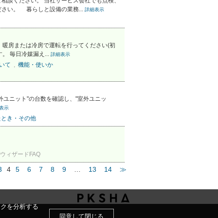
相談ください。 当社サービス会社でも点検、
い。 暮らしと設備の業務...
詳細表示
か、暖房または冷房で運転を行ってください(初
 毎日冷媒漏え...
詳細表示
ついて
,
機能・使いか
室外ユニット"の台数を確認し、"室外ユニッ
表示
たとき・その他
ウィザードFAQ
3
4
5
6
7
8
9
…
13
14
≫
ックを分析する
同意して閉じる