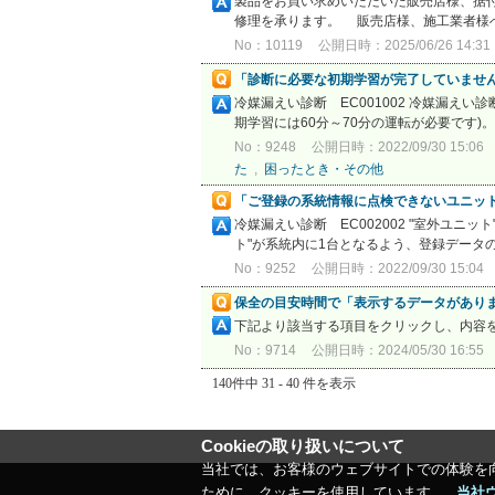
製品をお買い求めいただいた販売店様、据
修理を承ります。 販売店様、施工業者様へ
No：10119
公開日時：2025/06/26 14:31
「診断に必要な初期学習が完了していません。
冷媒漏えい診断 EC001002 冷媒漏え
期学習には60分～70分の運転が必要です)
No：9248
公開日時：2022/09/30 15:06
た
,
困ったとき・その他
「ご登録の系統情報に点検できないユニットが
冷媒漏えい診断 EC002002 "室外ユ
ト"が系統内に1台となるよう、登録データの
No：9252
公開日時：2022/09/30 15:04
保全の目安時間で「表示するデータがあり
下記より該当する項目をクリックし、内容
No：9714
公開日時：2024/05/30 16:55
140件中 31 - 40 件を表示
Cookieの取り扱いについて
当社では、お客様のウェブサイトでの体験を
ために、クッキーを使用しています。
当社