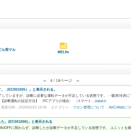
／ビル用マル
MELflo
4 / 14ページ
≪
≫
（EC001005）」と表示される。
は完了していますが、診断に必要な運転データが不足している状態です。 ・暖房/冷房
 【診断運転の設定方法】 〈PCアプリの場合〉 〈スマート...
詳細表示
更新日時：2026/02/25 16:48
カテゴリー：
フロン管理について
,
AirCoNetに
(EC001006)」と表示される
設定ON/OFFに関わらず、診断したが診断データが不足している状態です。 ユニット