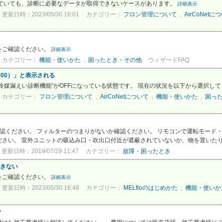
していても、診断に必要なデータが取得できないケースがあります。
詳細表示
更新日時：2023/05/30 16:01
カテゴリー：
フロン管理について
,
AirCoNetに
をご確認ください。
詳細表示
カテゴリー：
機能・使いかた
,
困ったとき・その他
ウィザードFAQ
000）」と表示される
冷媒漏えい診断機能"がOFFになっている状態です。 現在の状況を以下から選択し
カテゴリー：
フロン管理について
,
AirCoNetについて
,
機能・使いかた
,
困っ
認ください。 フィルターのつまりがないか確認ください。 リモコンで運転モード・
さい。 室外ユニットの吸込み口・吹出口付近が遮蔽されていないか、物を置いたりし
更新日時：2019/07/29 11:47
カテゴリー：
故障・困ったとき
できない
をご確認ください。
詳細表示
更新日時：2023/05/30 16:48
カテゴリー：
MELfloのはじめかた
,
機能・使いか
？