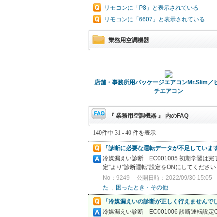
リモコンに「P8」と表示されている
リモコンに「6607」と表示されている
業務用空調機器
店舗・事務所用パッケージエアコンMr.Slim
チエアコン
『 業務用空調機器 』 内のFAQ
140件中 31 - 40 件を表示
「診断に必要な運転データが不足しています。
冷媒漏えい診断 EC001005 初期学習
定"より"診断運転"設定をONにしてください
No：9249
公開日時：2022/09/30 15:05
た
,
困ったとき・その他
「冷媒漏えいの診断が正しく行えませんでした。
冷媒漏えい診断 EC001006 診断運転