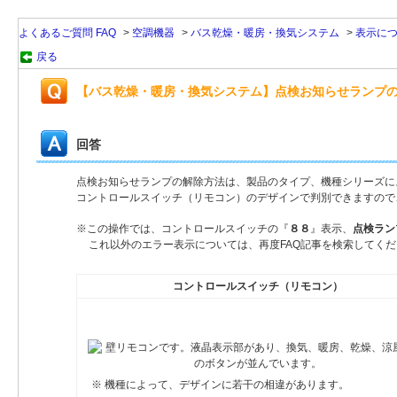
よくあるご質問 FAQ
>
空調機器
>
バス乾燥・暖房・換気システム
>
表示に
戻る
【バス乾燥・暖房・換気システム】点検お知らせランプ
回答
点検お知らせランプの解除方法は、製品のタイプ、機種シリーズに
コントロールスイッチ（リモコン）のデザインで判別できますので
※この操作では、コントロールスイッチの『
８８
』表示、
点検ラン
これ以外のエラー表示については、再度FAQ記事を検索してく
コントロールスイッチ（リモコン）
※ 機種によって、デザインに若干の相違があります。