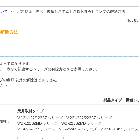
ついて
>
【バス乾燥・暖房・換気システム】点検お知らせランプの解除方法
No : 8
の解除方法
よって異なります。
、下表から該当するシリーズの解除方法をご参照ください。
プ
の点灯 以外の解除はできません。
ださい。
製品タイプ、機種シ
天井取付タイプ
V-121/122/123BZ シリーズ V-221/222/223BZ シリーズ
WD-121BZMD シリーズ WD-221BZMD シリーズ
V-142/143BZ シリーズ V-242/243BZ シリーズ V-271/273BZ シリーズ