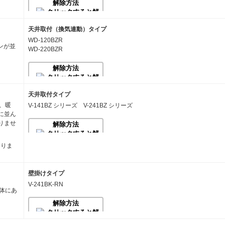
解除方法
天井取付（換気連動）タイプ
WD-120BZR
解除方法
WD-220BZR
1. まずは運転を停止します。
解除方法
停止
を３秒以上長押ししてください。
⇒「８８」が表示されます。
法定点検のお知らせ時期（使用開始から約10年）がまだ到来し
天井取付タイプ
されません。
V-141BZ シリーズ V-241BZ シリーズ
解除方法
2. 解除モードに入ります。
停止
を押しながら
24時間換気
を３秒以上長押ししてください
解除方法
※マイナスドライバー（もしくは、同様に先が薄くなった棒状の物）
⇒ ブザーが「ピー」と鳴って識別番号「Ｃ－０１」が表示されます
1. まずは運転を停止します。
一度識別番号が表示されると、その後は識別番号とデータ（4桁
ありま
停止
を３秒以上長押ししてください。
⇒「８８」が表示されます。
3.
▲すすむ
または
▼もどる
を押して、識別番号「Ｃ－３０」を表
解除方法
法定点検のお知らせ時期（使用開始から約10年）がまだ到来し
※識別番号「Ｃ－３０」と交互に表示されるデータは、それぞれ
壁掛けタイプ
されません。
・「８８」点灯時：「００ ０１」
1. まずは運転を停止します。
V-241BK-RN
・「８８」非点灯時：「００ ００」
停止
を１度短く押してから、３秒以上長押ししてください。（暖
2. コントロールスイッチのカバーをはずします。
となります。
解除方法
⇒ ブザーが「ピッ」または「ピー」と鳴って運転が停止します。す
4. お知らせランプを解除します。
2. 解除モードに入ります。
フィルター清掃
を３秒以上長押ししてください。
リセット