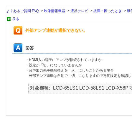
よくあるご質問 FAQ
>
映像情報機器
>
液晶テレビ
>
故障・困ったとき
>
動
戻る
外部アンプ連動が選択できない。
回答
・HDMI入力端子にアンプが接続されていますか
・設定が「切」になっていませんか
・音声出力先手動切換えを「入」にしたことがある場合
外部アンプ連動は自動で「切」になりますので再度設定を確認し
対象機種
LCD-65LS1 LCD-58LS1 LCD-X58PR