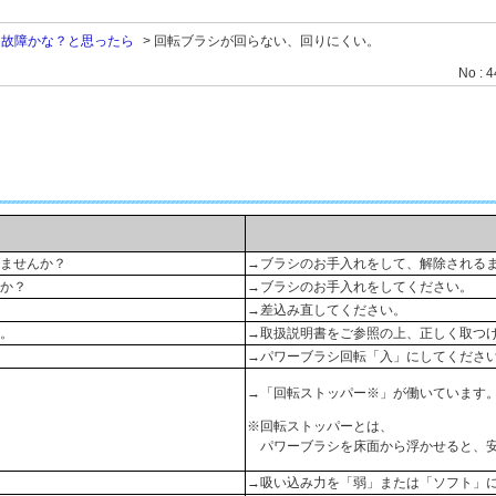
>
故障かな？と思ったら
>
回転ブラシが回らない、回りにくい。
No : 
ませんか？
→ブラシのお手入れをして、解除されるま
か？
→ブラシのお手入れをしてください。
→差込み直してください。
。
→取扱説明書をご参照の上、正しく取つ
→パワーブラシ回転「入」にしてくださ
→「回転ストッパー※」が働いています
※回転ストッパーとは、
パワーブラシを床面から浮かせると、安
→吸い込み力を「弱」または「ソフト」