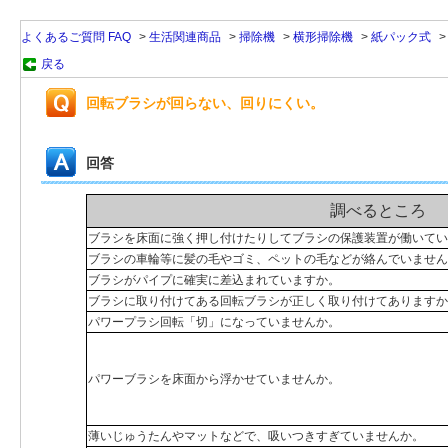
よくあるご質問 FAQ
>
生活関連商品
>
掃除機
>
横形掃除機
>
紙パック式
戻る
回転ブラシが回らない、回りにくい。
回答
調べるところ
ブラシを床面に強く押し付けたりしてブラシの保護装置が働いてい
ブラシの車輪等に髪の毛やゴミ、ペットの毛などが絡んでいません
ブラシがパイプに確実に差込まれていますか。
ブラシに取り付けてある回転ブラシが正しく取り付けてありますか
パワープラシ回転「切」になっていませんか。
パワーブラシを床面から浮かせていませんか。
薄いじゅうたんやマットなどで、吸いつきすぎていませんか。