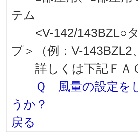
テム
<V-142/143BZL○タ
プ＞（例：V-143BZL2、
詳しくは下記ＦＡＱ
Ｑ 風量の設定を
うか？
戻る