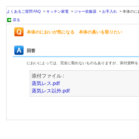
よくあるご質問 FAQ
>
キッチン家電
>
ジャー炊飯器
>
お手入れ
>
本体のに
戻る
本体のにおいが気になる 本体の臭いを取りたい
回答
においによっては、完全に取れないものもありますが、添付資料を
添付ファイル :
蒸気レス.pdf
蒸気レス以外.pdf