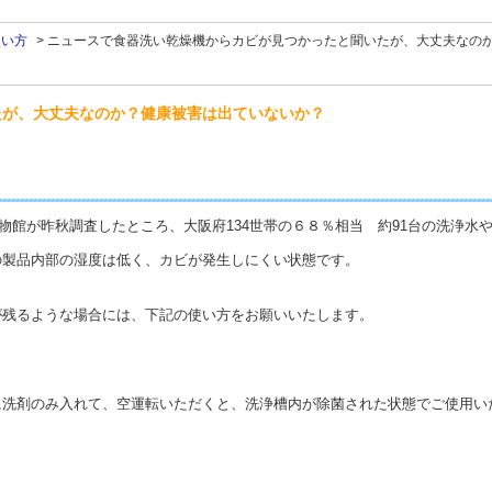
使い方
>
ニュースで食器洗い乾燥機からカビが見つかったと聞いたが、大丈夫なの
たが、大丈夫なのか？健康被害は出ていないか？
博物館が昨秋調査したところ、大阪府134世帯の６８％相当 約91台の洗浄
の製品内部の湿度は低く、カビが発生しにくい状態です。
。
が残るような場合には、下記の
使い方をお願いいたします。
に洗剤のみ入れて、空運転いただく
と、洗浄槽内が除菌された状態でご使用