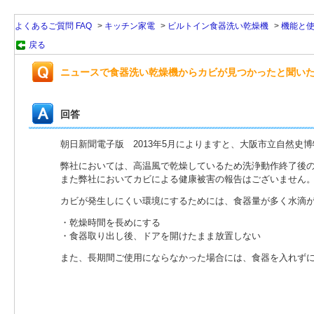
よくあるご質問 FAQ
>
キッチン家電
>
ビルトイン食器洗い乾燥機
>
機能と
戻る
ニュースで食器洗い乾燥機からカビが見つかったと聞い
回答
朝日新聞電子版 2013年5月によりますと、大阪市立自然史
弊社においては、高温風で乾燥しているため洗浄動作終了後
また弊社においてカビによる健康被害の報告はございません
カビが発生しにくい環境にするためには、食器量が多く水滴
・
乾燥時間を長めにする
・食器取り出し後、ドアを開けたまま放置しない
また、長期間ご使用にならなかった場合には、食器を入れず