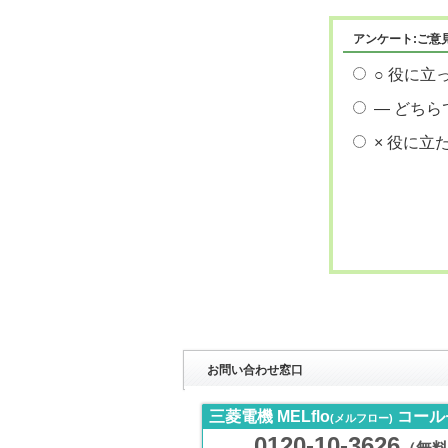
アンケート:ご意
○ 役に立
― どちら
× 役に立
お問い合わせ窓口
三菱電機 MELflo
コール
(メルフロー)
0120-10-3626