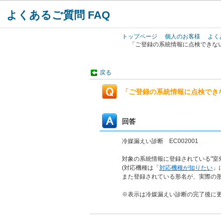
よくあるご質問 FAQ
トップページ
個人のお客様
よく
「ご登録の系統情報に点検できない
戻る
「ご登録の系統情報に点検できな
回答
冷媒漏えい診断 EC002001
対象の系統情報に登録されている"室
(対応機種は「
対応機種が知りたい
」
また登録されている形名が、実際の
※表示は冷媒漏えい診断の完了後に