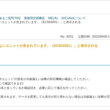
このページの本文へ
あるご質問 FAQ
業務用空調機器
MELflo
AirCoNetについて
ユニットが含まれています。（EC002001）」と表示される
No : 9251
公開日時 : 2022/09/30 1
いユニットが含まれています。（EC002001）」と表示される
外ユニット"の形名が冷媒漏えい診断の対応機種か確認してください。
にて確認できます)
形名と合っているか確認頂き、必要に応じて修正を行ってください。
更新されます。データを変更しても表示が切り替わらない場合は冷媒漏えい診断が完