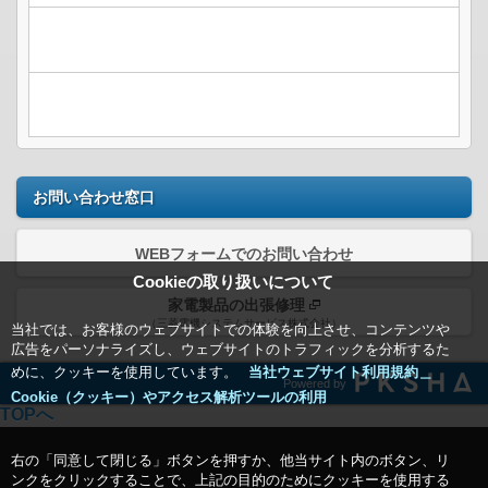
お問い合わせ窓口
WEBフォームでのお問い合わせ
Cookieの取り扱いについて
家電製品の出張修理
（三菱電機システムサービス株式会社）
当社では、お客様のウェブサイトでの体験を向上させ、コンテンツや
広告をパーソナライズし、ウェブサイトのトラフィックを分析するた
めに、クッキーを使用しています。
当社ウェブサイト利用規約＿
Powered by
Cookie（クッキー）やアクセス解析ツールの利用
TOPへ
右の「同意して閉じる」ボタンを押すか、他当サイト内のボタン、リ
ンクをクリックすることで、上記の目的のためにクッキーを使用する