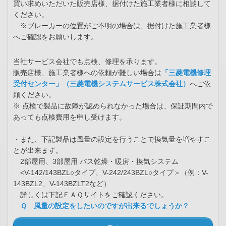
買い求めいただいた販売店様、据付けた施工業者様に相談して
ください。
※ブレーカーの位置がご不明の場合は、据付けた施工業者様
へご確認をお願いします。
当社サービス会社でも点検、修理を承ります。
販売店様、施工業者様への依頼が難しい場合は
「三菱電機修理
受付センター」（三菱電機システムサービス株式会社）
へご依
頼ください。
※ 点検で製品に故障が認められなかった場合は、保証期間内で
あっても点検費用を申し受けます。
・また、下記製品は風量の設定を行うことで換気量を増やすこ
とが出来ます。
2部屋用、3部屋用 バス乾燥・暖房・換気システム
<V-142/143BZL○タイプ、V-242/243BZL○タイプ＞（例：V-
143BZL2、V-143BZLT2など）
詳しくは下記ＦＡＱサイトをご確認ください。
Ｑ 風量の設定をしたいのですが出来るでしょうか？