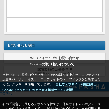
お問い合わせ窓口
WEBフォームでのお問い合わせ
Cookieの取り扱いについて
家電製品の出張修理
（三菱電機システムサービス株式会社）
当社では、お客様のウェブサイトでの体験を向上させ、コンテンツや
広告をパーソナライズし、ウェブサイトのトラフィックを分析するた
めに、クッキーを使用しています。
当社ウェブサイト利用規約＿
Powered by
Cookie（クッキー）やアクセス解析ツールの利用
TOPへ
右の「同意して閉じる」ボタンを押すか、他当サイト内のボタン、リ
ンクをクリックすることで、上記の目的のためにクッキーを使用する