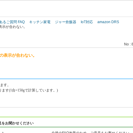
このページの本文へ
あるご質問 FAQ
キッチン家電
ジャー炊飯器
IoT対応
amazon DRS
表示が合わない。
No : 
」の表示が合わない。
ります。
す(1合=150gで計算しています。)
見をお聞かせください