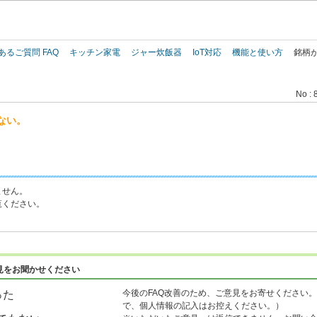
このページの本文へ
あるご質問 FAQ
キッチン家電
ジャー炊飯器
IoT対応
機能と使い方
銘柄
No : 
ない。
ません。
覧ください。
見をお聞かせください
今後のFAQ改善のため、ご意見をお寄せください。
った
で、個人情報の記入はお控えください。）